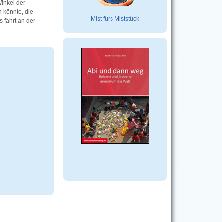
Winkel der
n könnte, die
Mist fürs Miststück
s fährt an der