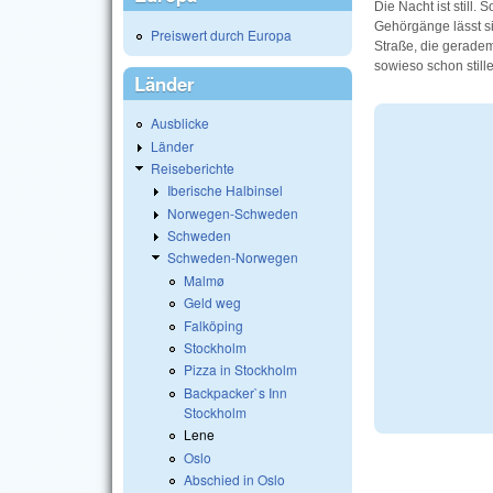
Die Nacht ist still.
Gehörgänge lässt si
Preiswert durch Europa
Straße, die geradema
sowieso schon stille
Länder
Ausblicke
Länder
Reiseberichte
Iberische Halbinsel
Norwegen-Schweden
Schweden
Schweden-Norwegen
Malmø
Geld weg
Falköping
Stockholm
Pizza in Stockholm
Backpacker`s Inn
Stockholm
Lene
Oslo
Abschied in Oslo