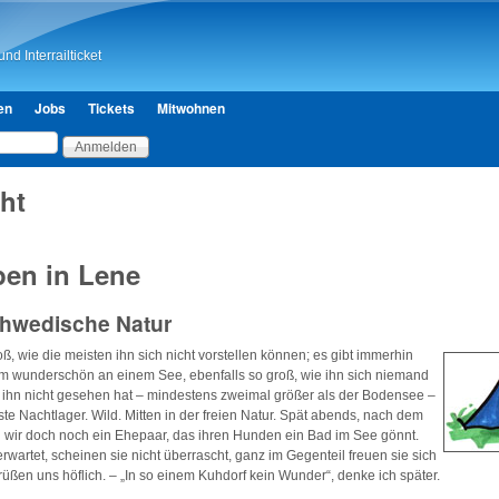
Direkt zum Inhalt
nd Interrailticket
en
Jobs
Tickets
Mitwohnen
cht
en in Lene
hwedische Natur
oß, wie die meisten ihn sich nicht vorstellen können; es gibt
immerhin
em wunderschön an einem See, ebenfalls so groß, wie ihn sich niemand
r ihn nicht gesehen hat – mindestens zweimal größer als der Bodensee –
ste Nachtlager. Wild. Mitten in der freien Natur. Spät abends, nach dem
n wir doch noch ein Ehepaar, das ihren Hunden ein Bad im See gönnt.
rwartet, scheinen sie nicht überrascht, ganz im Gegenteil freuen sie sich
üßen uns höflich. – „In so einem Kuhdorf kein Wunder“, denke ich später.