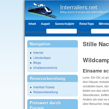
Interrailers.net
Billig durch Europa per Interrailbuch u
Hauptmenü
Inhalt
Aupair
Gastschuljahr
ReiseTops
Mitreis
Benutzeranmeldung
Benutzername
Passwort
Stille Na
Navigation
Interrail
Literaturtipps
Wildcamp
Blogs
Inhaltsverzeichnis
Einsame sc
Reisevorbereitung
Lene. Ein Ort, so gr
drei Häuser, trotzd
vorstellen kann, de
InterRail-Tickets
bietet uns das näch
Reisevorbereitung
Abendessen, treffe
Anders als man es e
Preiswert durch
über Besucher, begr
Europa