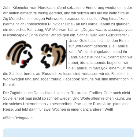
Zehn Kilometer vom Nordkap entfernt setzt seine Erinnerung wieder ein, oder
wir hatten einfach zu wenig geredet, und wir setzten uns auf die kalte Straße.
Zig Menschen in riesigen Fuhrwerken brausen den steilen Weg hinauf zum
(vermeintlich) nördlichsten Punkt der Erde - an uns vorbei. Kaum zu glauben,
ein deutsches Fahrzeug, VW, Multivan, hält an. „
Do you want to accompany us
to Northcape
?“ Ohne Worte. Wir steigen ein. Schnell wird klar, Glückstreffer -
Unser Geld hätte nicht für den Eintritt
zur „Attraktion“ gereicht. Die Familie
zahlt. Wir sind eingeladen, es ist ihr
Land. Selbst auf der Rückfahrt sind wir
dabei, bis spät abends begleiten wir
die Familie. In
Karasjok
, einem Ort, wo
die Schilder bereits auf Russisch zu lesen sind, verlassen wir die Familie mit
Wohnwagen und sind sogar traurig. Facebook hilft uns, wir sind immer noch in
Kontakt.
Die Zugfahrt nach Deutschland steht an. Rückreise. Endlich. Oder auch nicht.
Soviel erlebt man nicht so schnell wieder. Und Worte allein reichen kaum, um
ein solches Unternehmen zu beschreiben. Packt eure Rucksäcke, plant eine
Reise, und lebt dann für zwei Wochen in einer ganz anderen Welt!
Niklas Beinghaus