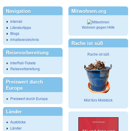
Navigation
Mitwohnen.org
Interrail
Literaturtipps
Wohnen gegen Hilfe
Blogs
Inhaltsverzeichnis
Rache ist süß
Reisevorbereitung
Rache ist süß
InterRail-Tickets
Reisevorbereitung
Preiswert durch
Europa
Preiswert durch Europa
Mist fürs Miststück
Länder
Ausblicke
Länder