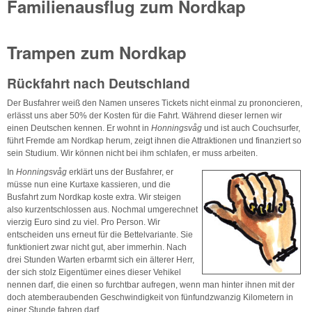
Familienausflug zum Nordkap
Trampen zum Nordkap
Rückfahrt nach Deutschland
Der Busfahrer weiß den Namen unseres Tickets nicht einmal zu prononcieren,
erlässt uns aber 50% der Kosten für die Fahrt. Während dieser lernen wir
einen Deutschen kennen. Er wohnt in
Honningsvåg
und ist auch Couchsurfer,
führt Fremde am Nordkap herum, zeigt ihnen die Attraktionen und finanziert so
sein Studium. Wir können nicht bei ihm schlafen, er muss arbeiten.
In
Honningsvåg
erklärt uns der Busfahrer, er
müsse nun eine Kurtaxe kassieren, und die
Busfahrt zum Nordkap koste extra. Wir steigen
also kurzentschlossen aus. Nochmal umgerechnet
vierzig Euro sind zu viel. Pro Person. Wir
entscheiden uns erneut für die Bettelvariante. Sie
funktioniert zwar nicht gut, aber immerhin. Nach
drei Stunden Warten erbarmt sich ein älterer Herr,
der sich stolz Eigentümer eines dieser Vehikel
nennen darf, die einen so furchtbar aufregen, wenn man hinter ihnen mit der
doch atemberaubenden Geschwindigkeit von fünfundzwanzig Kilometern in
einer Stunde fahren darf.