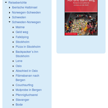
Reiseberichte
Iberische Halbinsel
Norwegen-Schweden
Schweden
Schweden-Norwegen
Malmø
Geld weg
Falköping
Stockholm
Pizza in Stockholm
Backpacker`s Inn
Stockholm
Lene
Oslo
Abschied in Oslo
Flåmsbanan nach
Bergen
Couchsurfing
Mutprobe in Bergen
Pfennigfuchserei
Stavanger
Bodø