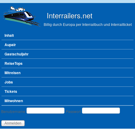
Direkt zum Inhalt
Interrailers.net
Billig durch Europa per Interrailbuch und Interrailticket
Hauptmenü
Inhalt
Aupair
Gastschuljahr
ReiseTops
Mitreisen
Jobs
Tickets
Mitwohnen
Benutzeranmeldung
Benutzername
Passwort