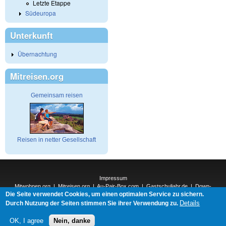
Letzte Etappe
Südeuropa
Unterkunft
Übernachtung
Mitreisen.org
Gemeinsam reisen
Reisen in netter Gesellschaft
Impressum
Mitwohnen.org
|
Mitreisen.org
|
Au-Pair-Box.com
|
Gastschuljahr.de
|
Down-
Die Seite verwendet Cookies, um einen optimalen Service zu sichern.
Under.org
|
Elderpair.com
|
Details
Interconnections-Verlag.de
|
Natur-und-Umwelt.org
|
ReiseTops.com
|
Durch Nutzung der Seiten stimmen Sie ihrer Verwendung zu.
Bewerben.com
|
Schenken.net
OK, I agree
Nein, danke