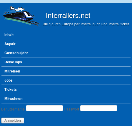
Direkt zum Inhalt
Interrailers.net
Billig durch Europa per Interrailbuch und Interrailticket
Hauptmenü
Inhalt
Aupair
Gastschuljahr
ReiseTops
Mitreisen
Jobs
Tickets
Mitwohnen
Benutzeranmeldung
Benutzername
Passwort