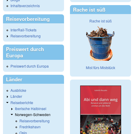
Inhaltsverzeichnis
Rache ist süß
Reisevorbereitung
Rache ist süß
InterRail-Tickets
Reisevorbereitung
Preiswert durch
Europa
Preiswert durch Europa
Mist fürs Miststück
Länder
Ausblicke
Länder
Reiseberichte
Iberische Halbinsel
Norwegen-Schweden
Reisevorbereitung
Fredrikshavn
Oslo