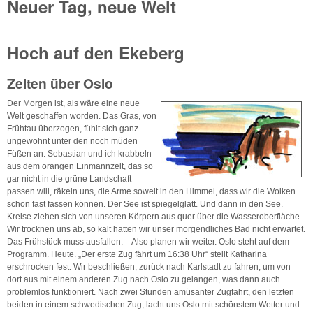
Neuer Tag, neue Welt
Hoch auf den Ekeberg
Zelten über Oslo
Der Morgen ist, als wäre eine neue
Welt geschaffen worden. Das Gras, von
Frühtau überzogen, fühlt sich ganz
ungewohnt unter den noch müden
Füßen an. Sebastian und ich krabbeln
aus dem orangen Einmannzelt, das so
gar nicht in die grüne Landschaft
passen will, räkeln uns, die Arme soweit in den Himmel, dass wir die Wolken
schon fast fassen können. Der See ist spiegelglatt. Und dann in den See.
Kreise ziehen sich von unseren Körpern aus quer über die Wasseroberfläche.
Wir trocknen uns ab, so kalt hatten wir unser morgendliches Bad nicht erwartet.
Das Frühstück muss ausfallen. – Also planen wir weiter. Oslo steht auf dem
Programm. Heute. „Der erste Zug fährt um 16:38 Uhr“ stellt Katharina
erschrocken fest. Wir beschließen, zurück nach Karlstadt zu fahren, um von
dort aus mit einem anderen Zug nach Oslo zu gelangen, was dann auch
problemlos funktioniert. Nach zwei Stunden amüsanter Zugfahrt, den letzten
beiden in einem schwedischen Zug, lacht uns Oslo mit schönstem Wetter und