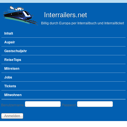
Direkt zum Inhalt
Interrailers.net
Billig durch Europa per Interrailbuch und Interrailticket
Hauptmenü
Inhalt
Aupair
Gastschuljahr
ReiseTops
Mitreisen
Jobs
Tickets
Mitwohnen
Benutzeranmeldung
Benutzername
Passwort