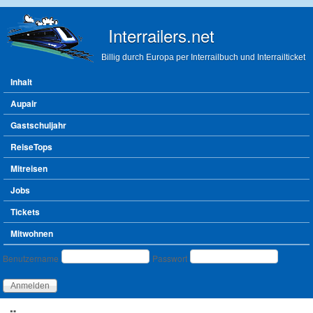
Direkt zum Inhalt
Interrailers.net
Billig durch Europa per Interrailbuch und Interrailticket
Hauptmenü
Inhalt
Aupair
Gastschuljahr
ReiseTops
Mitreisen
Jobs
Tickets
Mitwohnen
Benutzeranmeldung
Benutzername
Passwort