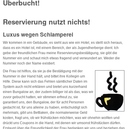
Überbucht!
Reservierung nutzt nichts!
Luxus wegen Schlamperei
Wir kommen in ein Gebäude, es sieht aus wie ein Hotel, es stellt sich heraus,
dass es ein Hotel ist, mit einem Bereich, der als Jugendherberge dient. Ich
gebe der freundlichen Frau meine Reservierungsbestätigung, sie gibt die
Nummer ein und schaut mich etwas fragend und verwundert an. Weder die
Nummer noch der Name existiert.
Die Frau ist hilflos, da sie ja die Bestätigung mit der
Nummer in der Hand hält, und bittet ihre Kollegin um
Hilfe. Diese kann sich das Fehlen sämtlicher Daten im
System auch nicht erklären und bietet uns kurzerhand
einen Bungalow an, der zudem billiger ist als das, was wir
zuvor gebucht hatten, wir stimmen erfreut zu, sie
garantiert uns, den Bungalow, der für acht Personen
gedacht ist, für uns alleine zu haben, entschuldigt sich
mehrmals, gibt uns Bettlaken, die normalerweise Geld
kosten, fragt uns, ob wir frühstücken möchten, was wir ohnehin wollten und
drückt uns Coupons in die Hand, mit denen wir umsonst frühstücken dürfen.
Erstaunt über die Freundlichkeit der Frau bedanken wir uns und beziehen das