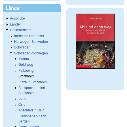
Länder
Ausblicke
Länder
Reiseberichte
Iberische Halbinsel
Norwegen-Schweden
Schweden
Schweden-Norwegen
Malmø
Geld weg
Falköping
Stockholm
Pizza in Stockholm
Backpacker`s Inn
Stockholm
Lene
Oslo
Abschied in Oslo
Flåmsbanan nach
Bergen
Couchsurfing