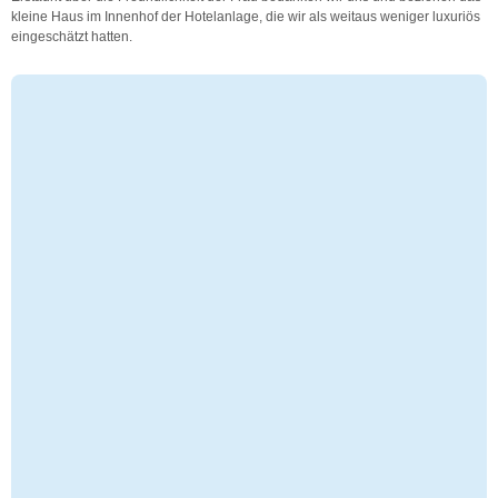
kleine Haus im Innenhof der Hotelanlage, die wir als weitaus weniger luxuriös
eingeschätzt hatten.