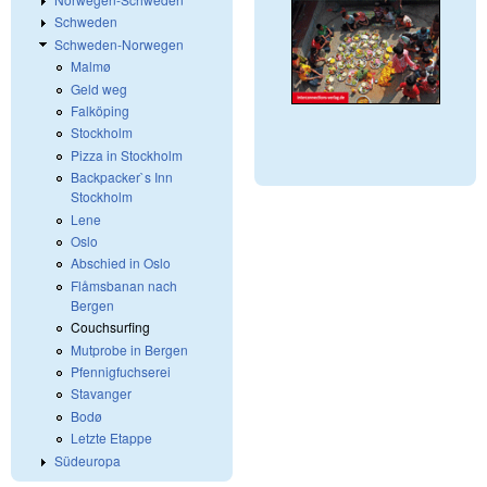
Schweden
Schweden-Norwegen
Malmø
Geld weg
Falköping
Stockholm
Pizza in Stockholm
Backpacker`s Inn
Stockholm
Lene
Oslo
Abschied in Oslo
Flåmsbanan nach
Bergen
Couchsurfing
Mutprobe in Bergen
Pfennigfuchserei
Stavanger
Bodø
Letzte Etappe
Südeuropa