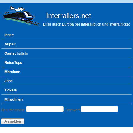
Direkt zum Inhalt
Interrailers.net
Billig durch Europa per Interrailbuch und Interrailticket
Hauptmenü
Inhalt
Aupair
Gastschuljahr
ReiseTops
Mitreisen
Jobs
Tickets
Mitwohnen
Benutzeranmeldung
Benutzername
Passwort