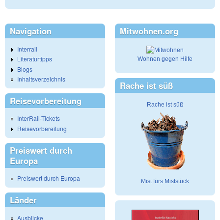
Navigation
Mitwohnen.org
Interrail
Literaturtipps
Wohnen gegen Hilfe
Blogs
Inhaltsverzeichnis
Rache ist süß
Reisevorbereitung
Rache ist süß
InterRail-Tickets
Reisevorbereitung
Preiswert durch
Europa
Preiswert durch Europa
Mist fürs Miststück
Länder
Ausblicke