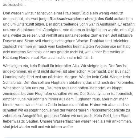
aufzusuchen.
Dort werden wir zunächst von einer Frau begrüßt, die ein wenig verdutzt
dreinschaut, als zwei junge
Rucksackwanderer ohne jedes Geld
auftauchen
und um Unterkunft bitten. Der dort arbeitende John war in Australien. Er erzählt
uns von Abenteuern mit Aborigines, von denen er festgehalten wurde, ermutigt
uns, weiter zu reisen und verhilft uns ganz nebenbei zum ersten Bett inklusive
Dusche und Strom seit einer geschlagenen Woche. Dankbar und erleichtert
zugleich nehmen wir auch vom kostenlos beinhalteten Weckservice um halb
acht morgens Kenntnis, der uns gerade recht ist, weil unser Bus weiter in
Richtung Norden laut Plan auch schon sehr früh fährt.
Wir steigen ein, kein Rabatt für Interrailer. Alta. Wir steigen aus. Der Bus ist
angekommen, es wird nicht dunkel, ist aber schon Mitternacht. Der Bus nach
Honningsvåg fährt erst am nächsten Morgen. Wieder kein Geld. Wieder kein
Schlafplatz. Der Bus soll am Flughafen abfahren, das sind noch drei Kilometer.
Wir entschließen uns zur „Daumen raus und hoffen-Methode“, es klappt,
zumindest bis zum Flughafen schaffen wir es. Der Securitymann ist freundlich,
empfiehlt uns, wir könnten immer aus dem Flughafen raus, aber nicht mehr
hinein, wenn wir nicht den Code bekommen hätten. Haben wir aber, und so
schaffen wir es sogar noch, eines der wunderbaren Trockenfertiggerichte zu
zubereiten. Ausgelöffelt, genauso fühlen wir uns auch. Kein Geld, kein Staat,
lieber was zu Saufen. Unsere Wasserflaschen waren leer, als wir ankommen,
sind jetzt wieder voll und wir fahren weiter.