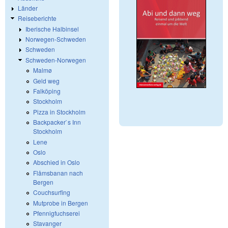
Länder
Reiseberichte
Iberische Halbinsel
Norwegen-Schweden
Schweden
Schweden-Norwegen
Malmø
Geld weg
Falköping
Stockholm
Pizza in Stockholm
Backpacker`s Inn
Stockholm
Lene
Oslo
Abschied in Oslo
Flåmsbanan nach
Bergen
Couchsurfing
Mutprobe in Bergen
Pfennigfuchserei
Stavanger