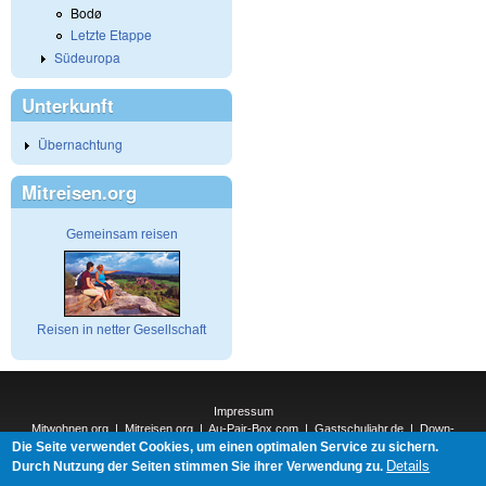
Bodø
Letzte Etappe
Südeuropa
Unterkunft
Übernachtung
Mitreisen.org
Gemeinsam reisen
Reisen in netter Gesellschaft
Impressum
Mitwohnen.org
|
Mitreisen.org
|
Au-Pair-Box.com
|
Gastschuljahr.de
|
Down-
Die Seite verwendet Cookies, um einen optimalen Service zu sichern.
Under.org
|
Elderpair.com
|
Interconnections-Verlag.de
|
Natur-und-Umwelt.org
|
ReiseTops.com
|
Details
Durch Nutzung der Seiten stimmen Sie ihrer Verwendung zu.
Bewerben.com
|
Schenken.net