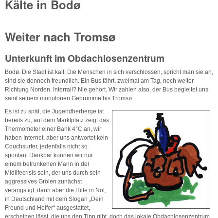
Kälte in Bodø
Weiter nach Tromsø
Unterkunft im Obdachlosenzentrum
Bodø. Die Stadt ist kalt. Die Menschen in sich verschlossen, spricht man sie an,
sind sie dennoch freundlich. Ein Bus fährt, zweimal am Tag, noch weiter
Richtung Norden. Interrail? Nie gehört. Wir zahlen also, der Bus begleitet uns
samt seinem monotonen Gebrumme bis Tromsø.
Es ist zu spät, die Jugendherberge ist
bereits zu, auf dem Marktplatz zeigt das
Thermometer einer Bank 4°C an, wir
haben Internet, aber uns antwortet kein
Couchsurfer, jedenfalls nicht so
spontan. Dankbar können wir nur
einem betrunkenen Mann in der
Midlifecrisis sein, der uns durch sein
aggressives Grölen zunächst
verängstigt, dann aber die Hilfe in Not,
in Deutschland mit dem Slogan „Dein
Freund und Helfer“ ausgestattet,
erscheinen lässt, die uns den Tipp gibt, doch das lokale Obdachlosenzentrum