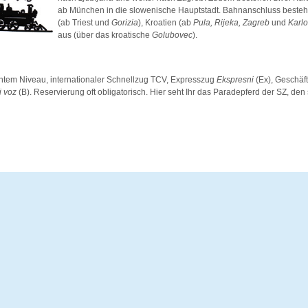
ab München in die slowenische Hauptstadt. Bahnanschluss besteht
(ab Triest und
Gorizia
), Kroatien (ab
Pula, Rijeka, Zagreb
und
Karl
aus (über das kroatische
Golubovec
).
tem Niveau, internationaler Schnellzug TCV, Expresszug
Ekspresni
(Ex), Geschäf
i voz
(B). Reservierung oft obligatorisch. Hier seht Ihr das Paradepferd der SZ, den