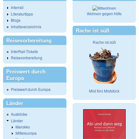
Interrail
Literaturtipps
Wohnen gegen Hilfe
Blogs
Inhaltsverzeichnis
Rache ist süß
Reisevorbereitung
Rache ist süß
InterRail-Tickets
Reisevorbereitung
Preiswert durch
Europa
Preiswert durch Europa
Mist fürs Miststück
Länder
Ausblicke
Länder
Marokko
Mitteleuropa