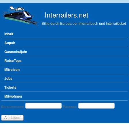
Direkt zum Inhalt
Interrailers.net
Billig durch Europa per Interrailbuch und Interrailticket
Hauptmenü
Inhalt
Aupair
Gastschuljahr
ReiseTops
Mitreisen
Jobs
Tickets
Mitwohnen
Benutzeranmeldung
Benutzername
Passwort