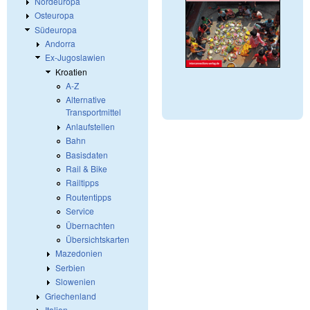
Nordeuropa
Osteuropa
Südeuropa
Andorra
Ex-Jugoslawien
Kroatien
A-Z
Alternative
Transportmittel
Anlaufstellen
Bahn
Basisdaten
Rail & Bike
Railtipps
Routentipps
Service
Übernachten
Übersichtskarten
Mazedonien
Serbien
Slowenien
Griechenland
Italien