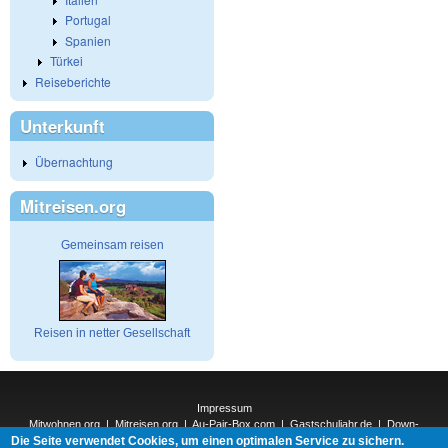
Portugal
Spanien
Türkei
Reiseberichte
Unterkunft
Übernachtung
Mitreisen.org
Gemeinsam reisen
Reisen in netter Gesellschaft
Impressum
Mitwohnen.org
|
Mitreisen.org
|
Au-Pair-Box.com
|
Gastschuljahr.de
|
Down-
Die Seite verwendet Cookies, um einen optimalen Service zu sichern.
Under.org
|
Elderpair.com
|