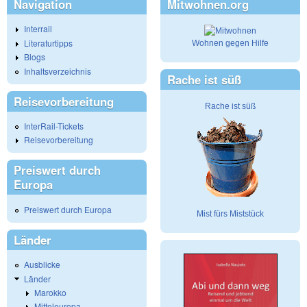
Navigation
Mitwohnen.org
Interrail
Literaturtipps
Wohnen gegen Hilfe
Blogs
Inhaltsverzeichnis
Rache ist süß
Reisevorbereitung
Rache ist süß
InterRail-Tickets
Reisevorbereitung
Preiswert durch
Europa
Preiswert durch Europa
Mist fürs Miststück
Länder
Ausblicke
Länder
Marokko
Mitteleuropa