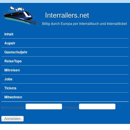
Direkt zum Inhalt
Interrailers.net
Billig durch Europa per Interrailbuch und Interrailticket
Hauptmenü
Inhalt
Aupair
Gastschuljahr
ReiseTops
Mitreisen
Jobs
Tickets
Mitwohnen
Benutzeranmeldung
Benutzername
Passwort