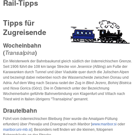
Rail-Tipps
Tipps für
Zugreisende
Wocheinbahn
(
Transalpina
)
Ein Meisterwerk der Bahnbaukunst gleich südlich der österreichischen Grenze.
Seit 1906 führt die 108 km lange Strecke von
Jesenice
(Aßling) am Fuße der
Karawanken durch Tunnel und über Viadukte quer durch die Julischen Alpen
und bezwingt dabei nebenbei noch die Wasserscheide zwischen Donau und
Adria. Auf dem Weg nach Sezana rastet der Zug in
Bled-Jezero, Bohinj Bistrica
und
Nova Goric
a (Görz). Die in Österreich unter der Bezeichnung
Wocheinerbahn geführte Bahnverbindung von Klagenfurt und Villach nach
Triest wird in Italien übrigens "Transalpina" genannt.
Drautelbahn
Führt vom österreichischen Bleiburg (hier wurde die Amalgam-Füllung
erfunden) über
Prevalja
und
Dravograd
nach
Maribor
[
www.maribor.si
oder
maribor.uni-mb.si
]. Besonders nett finden wir die kleinen, fotogenen