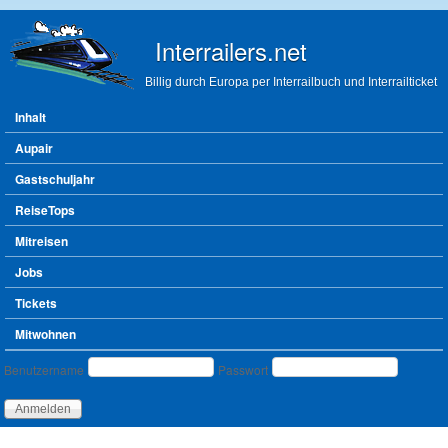
Direkt zum Inhalt
Interrailers.net
Billig durch Europa per Interrailbuch und Interrailticket
Hauptmenü
Inhalt
Aupair
Gastschuljahr
ReiseTops
Mitreisen
Jobs
Tickets
Mitwohnen
Benutzeranmeldung
Benutzername
Passwort