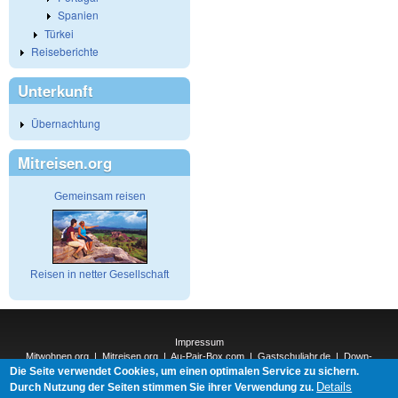
Spanien
Türkei
Reiseberichte
Unterkunft
Übernachtung
Mitreisen.org
Gemeinsam reisen
Reisen in netter Gesellschaft
Impressum
Mitwohnen.org
|
Mitreisen.org
|
Au-Pair-Box.com
|
Gastschuljahr.de
|
Down-
Die Seite verwendet Cookies, um einen optimalen Service zu sichern.
Under.org
|
Elderpair.com
|
Interconnections-Verlag.de
|
Natur-und-Umwelt.org
|
ReiseTops.com
|
Details
Durch Nutzung der Seiten stimmen Sie ihrer Verwendung zu.