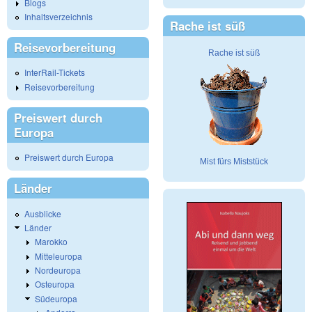
Blogs
Inhaltsverzeichnis
Rache ist süß
Reisevorbereitung
Rache ist süß
InterRail-Tickets
Reisevorbereitung
Preiswert durch
Europa
Preiswert durch Europa
Mist fürs Miststück
Länder
Ausblicke
Länder
Marokko
Mitteleuropa
Nordeuropa
Osteuropa
Südeuropa