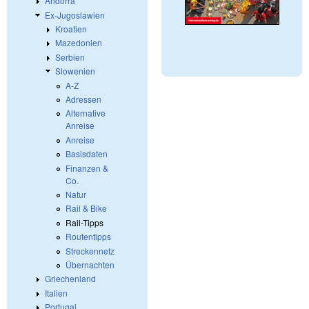
Andorra
Ex-Jugoslawien
Kroatien
Mazedonien
Serbien
Slowenien
A-Z
Adressen
Alternative
Anreise
Anreise
Basisdaten
Finanzen &
Co.
Natur
Rail & Bike
Rail-Tipps
Routentipps
Streckennetz
Übernachten
Griechenland
Italien
Portugal