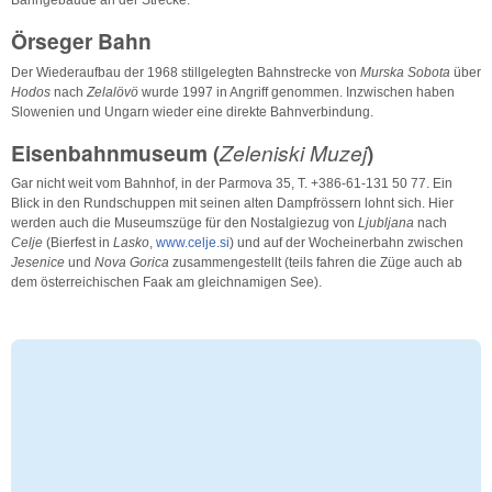
Bahngebäude an der Strecke.
Örseger Bahn
Der Wiederaufbau der 1968 stillgelegten Bahnstrecke von
Murska Sobota
über
Hodos
nach
Zelalövö
wurde 1997 in Angriff genommen. Inzwischen haben
Slowenien und Ungarn wieder eine direkte Bahnverbindung.
Eisenbahnmuseum (
Zeleniski Muzej
)
Gar nicht weit vom Bahnhof, in der Parmova 35, T. +386-61-131 50 77. Ein
Blick in den Rundschuppen mit seinen alten Dampfrössern lohnt sich. Hier
werden auch die Museumszüge für den Nostalgiezug von
Ljubljana
nach
Celje
(Bierfest in
Lasko
,
www.celje.si
) und auf der Wocheinerbahn zwischen
Jesenice
und
Nova Gorica
zusammengestellt (teils fahren die Züge auch ab
dem österreichischen Faak am gleichnamigen See).