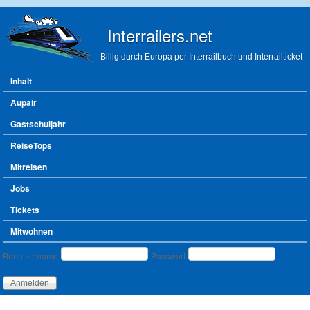
Direkt zum Inhalt
Interrailers.net
Billig durch Europa per Interrailbuch und Interrailticket
Hauptmenü
Inhalt
Aupair
Gastschuljahr
ReiseTops
Mitreisen
Jobs
Tickets
Mitwohnen
Benutzeranmeldung
Benutzername
Passwort