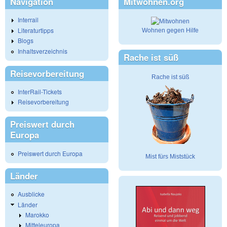
Navigation
Mitwohnen.org
Interrail
Literaturtipps
Wohnen gegen Hilfe
Blogs
Inhaltsverzeichnis
Rache ist süß
Reisevorbereitung
Rache ist süß
InterRail-Tickets
Reisevorbereitung
Preiswert durch
Europa
Preiswert durch Europa
Mist fürs Miststück
Länder
Ausblicke
Länder
Marokko
Mitteleuropa