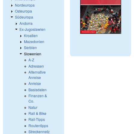
Nordeuropa
Osteuropa
Südeuropa
Andorra
Ex-Jugoslawien
Kroatien
Mazedonien
Serbien
Slowenien
A-Z
Adressen
Alternative
Anreise
Anreise
Basisdaten
Finanzen &
Co.
Natur
Rail & Bike
Rail-Tipps
Routentipps
Streckennetz