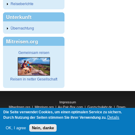
Reiseberichte
Unterkunft
Übernachtung
Mitreisen.org
Gemeinsam reisen
Reisen in netter Gesellschaft
Impressum
Mitwohnen.org
|
Mitreisen.org
|
Au-Pair-Box.com
|
Gastschuljahr.de
|
Down-
Die Seite verwendet Cookies, um einen optimalen Service zu sichern.
Under.org
|
Elderpair.com
|
Interconnections-Verlag.de
|
Natur-und-Umwelt.org
|
ReiseTops.com
|
Details
Durch Nutzung der Seiten stimmen Sie ihrer Verwendung zu.
Bewerben.com
|
Schenken.net
OK, I agree
Nein, danke