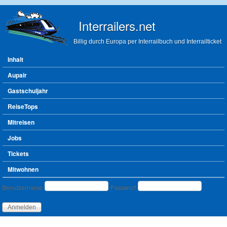
Direkt zum Inhalt
Interrailers.net
Billig durch Europa per Interrailbuch und Interrailticket
Hauptmenü
Inhalt
Aupair
Gastschuljahr
ReiseTops
Mitreisen
Jobs
Tickets
Mitwohnen
Benutzeranmeldung
Benutzername
Passwort