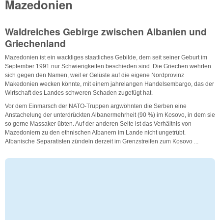
Mazedonien
Waldreiches Gebirge zwischen Albanien und
Griechenland
Mazedonien ist ein wackliges staatliches Gebilde, dem seit seiner Geburt im
September 1991 nur Schwierigkeiten beschieden sind. Die Griechen wehrten
sich gegen den Namen, weil er Gelüste auf die eigene Nordprovinz
Makedonien wecken könnte, mit einem jahrelangen Handelsembargo, das der
Wirtschaft des Landes schweren Schaden zugefügt hat.
Vor dem Einmarsch der NATO-Truppen argwöhnten die Serben eine
Anstachelung der unterdrückten Albanermehrheit (90 %) im Kosovo, in dem sie
so gerne Massaker übten. Auf der anderen Seite ist das Verhältnis von
Mazedoniern zu den ethnischen Albanern im Lande nicht ungetrübt.
Albanische Separatisten zündeln derzeit im Grenzstreifen zum Kosovo ...