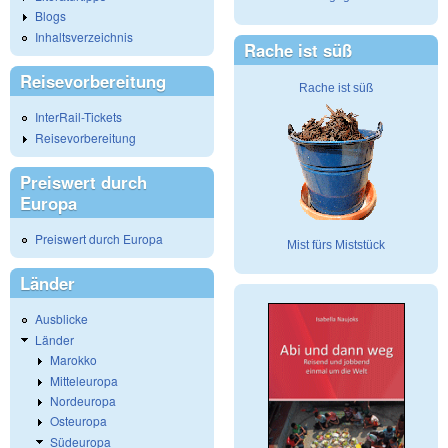
Blogs
Inhaltsverzeichnis
Rache ist süß
Reisevorbereitung
Rache ist süß
InterRail-Tickets
Reisevorbereitung
Preiswert durch
Europa
Preiswert durch Europa
Mist fürs Miststück
Länder
Ausblicke
Länder
Marokko
Mitteleuropa
Nordeuropa
Osteuropa
Südeuropa