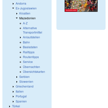
Andorra
Ex-Jugoslawien
Kroatien
Mazedonien
A-Z
Alternative
Transportmittel
Anlaufstellen
Bahn
Basisdaten
Railtipps
Routentipps
Service
Übernachten
Übersichtskarten
Serbien
Slowenien
Griechenland
Italien
Portugal
Spanien
Türkei