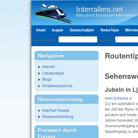
Interrailers.net
Billig durch Europa per Interrailbuch u
Hauptmenü
Inhalt
Aupair
Gastschuljahr
ReiseTops
Mitreis
Benutzeranmeldung
Benutzername
Passwort
Routenti
Navigation
Interrail
Literaturtipps
Sehenswe
Blogs
Inhaltsverzeichnis
Jubeln in L
Reisevorbereitung
www.ljubljana.si
112 km südöstlich vo
der Zeit der Illyrer
InterRail-Tickets
auf dem sich heute
Reisevorbereitung
Jahren besiedelt. Üb
Sonnenuntergang off
Preiswert durch
Spaziergang zu alle
Europa