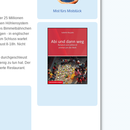
Mist fürs Miststück
er 25 Millionen
igen Höhlensystem
enes Bimmelbähnchen
gen - in englischer
Am Schluss wartet
gust 8-18h. Nicht
n durchgeschleust
nig zu tun hat. Der
erte Restaurant.