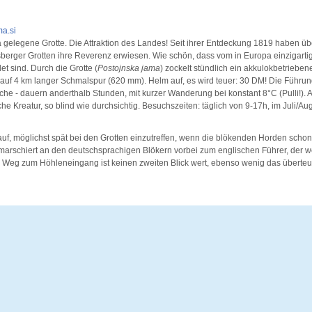
a.si
 gelegene Grotte. Die Attraktion des Landes! Seit ihrer Entdeckung 1819 haben üb
berger Grotten ihre Reverenz erwiesen. Wie schön, dass vom in Europa einzigart
t sind. Durch die Grotte (
Postojnska jama
) zockelt stündlich ein akkulokbetrieb
t auf 4 km langer Schmalspur (620 mm). Helm auf, es wird teuer: 30 DM! Die Führun
he - dauern anderthalb Stunden, mit kurzer Wanderung bei konstant 8°C (Pulli!). 
he Kreatur, so blind wie durchsichtig. Besuchszeiten: täglich von 9-17h, im Juli/Au
auf, möglichst spät bei den Grotten einzutreffen, wenn die blökenden Horden scho
marschiert an den deutschsprachigen Blökern vorbei zum englischen Führer, der we
Weg zum Höhleneingang ist keinen zweiten Blick wert, ebenso wenig das überteu