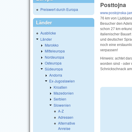
Posttojna
Preiswert durch Europa
www.postojnska-jam
76 km von Ljubljana
Länder
Besucher den Adels
schon 27 km erkunde
Ausblicke
italienischer Bauar
Länder
und deutscher Sprac
Marokko
noch eine erstaunlic
verpassen!
Mitteleuropa
Nordeuropa
Hinweis: achtet dar
Osteuropa
worden sind - oder 
Südeuropa
Schnickschnack am 
Andorra
Ex-Jugoslawien
Kroatien
Mazedonien
Serbien
Slowenien
A-Z
Adressen
Alternative
Anreise