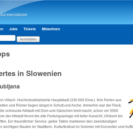
Direkt zum Inhalt
nd Interrailticket
en
Jobs
Tickets
Mitwohnen
pps
rtes in Slowenien
jubljana
n Villach. Hochindustrialisierte Hauptstadt (330.000 Einw.). Ihre Perlen aus
, Kelten und Römer liegen längst in Schutt und Asche. Immerhin war der Fleck,
 die schmucke Altstadt mit Dom und Gässchen breit macht, schon vor 5000
er der Altstadt thront die alte Festungsanlage mit toller Aussicht; Uhrturm bis
en. Ein freundlicher Service: gelbe Tafeln markieren den zweistündigen
n wichtigen Bauten im Stadtkern. Kulturfestival im Sommer mit Konzerten und Auff