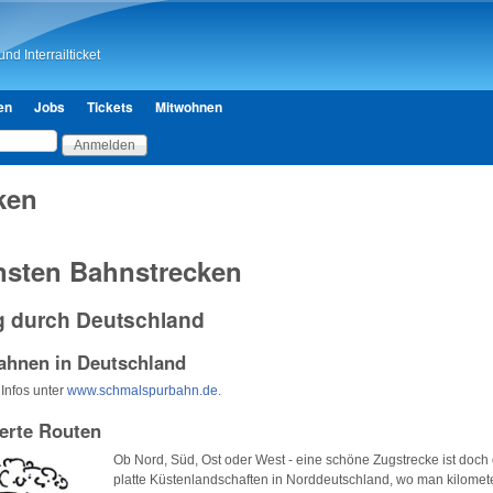
Direkt zum Inhalt
nd Interrailticket
en
Jobs
Tickets
Mitwohnen
ken
nsten Bahnstrecken
g durch Deutschland
hnen in Deutschland
Infos unter
www.schmalspurbahn.de
.
erte Routen
Ob Nord, Süd, Ost oder West - eine schöne Zugstrecke ist doch 
platte Küstenlandschaften in Norddeutschland, wo man kilomete