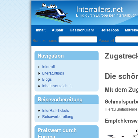
Interrailers.net
Billig durch Europa per Interrailbuch u
Hauptmenü
Inhalt
Aupair
Gastschuljahr
ReiseTops
Mitreis
Benutzeranmeldung
Benutzername
Passwort
Zugstrec
Navigation
Interrail
Literaturtipps
Die schö
Blogs
Inhaltsverzeichnis
Mit dem Zu
Reisevorbereitung
Schmalspurba
Hierzu umfassende 
InterRail-Tickets
Reisevorbereitung
Empfehlensw
Preiswert durch
Europa