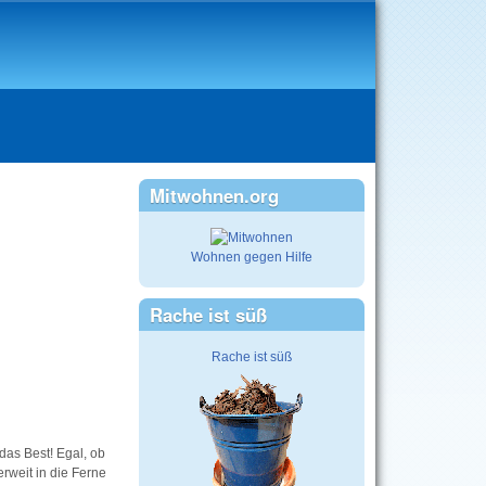
Mitwohnen.org
Wohnen gegen Hilfe
Rache ist süß
Rache ist süß
das Best! Egal, ob
rweit in die Ferne