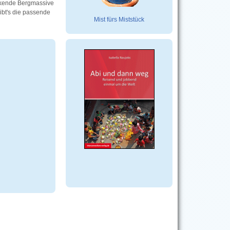
uckende Bergmassive
ibt's die passende
Mist fürs Miststück