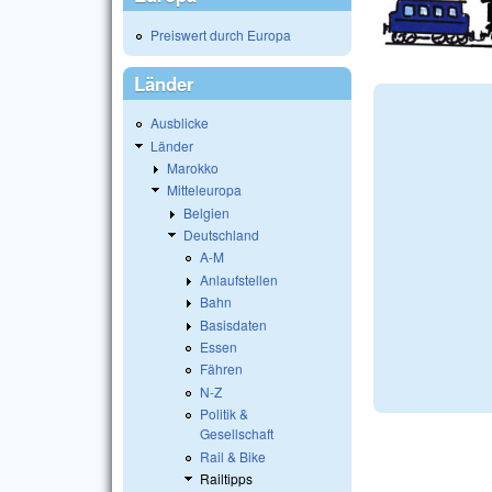
Preiswert durch Europa
Länder
Ausblicke
Länder
Marokko
Mitteleuropa
Belgien
Deutschland
A-M
Anlaufstellen
Bahn
Basisdaten
Essen
Fähren
N-Z
Politik &
Gesellschaft
Rail & Bike
Railtipps