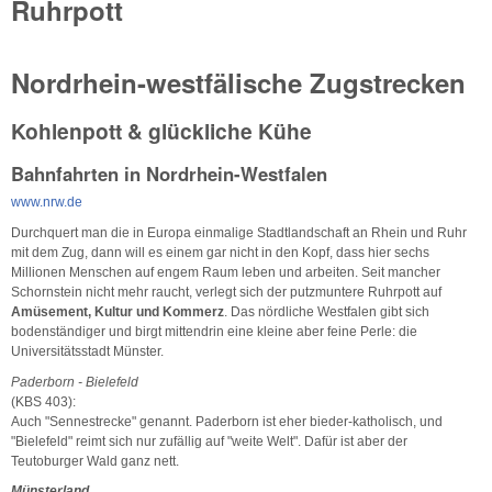
Ruhrpott
Nordrhein-westfälische Zugstrecken
Kohlenpott & glückliche Kühe
Bahnfahrten in Nordrhein-Westfalen
www.nrw.de
Durchquert man die in Europa einmalige Stadtlandschaft an Rhein und Ruhr
mit dem Zug, dann will es einem gar nicht in den Kopf, dass hier sechs
Millionen Menschen auf engem Raum leben und arbeiten. Seit mancher
Schornstein nicht mehr raucht, verlegt sich der putzmuntere Ruhrpott auf
Amüsement, Kultur und Kommerz
. Das nördliche Westfalen gibt sich
bodenständiger und birgt mittendrin eine kleine aber feine Perle: die
Universitätsstadt Münster.
Paderborn - Bielefeld
(KBS 403):
Auch "Sennestrecke" genannt. Paderborn ist eher bieder-katholisch, und
"Bielefeld" reimt sich nur zufällig auf "weite Welt". Dafür ist aber der
Teutoburger Wald ganz nett.
Münsterland