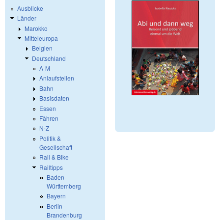
Ausblicke
Länder
Marokko
Mitteleuropa
Belgien
Deutschland
A-M
Anlaufstellen
Bahn
Basisdaten
Essen
Fähren
N-Z
Politik &
Gesellschaft
Rail & Bike
Railtipps
Baden-
Württemberg
Bayern
Berlin -
Brandenburg