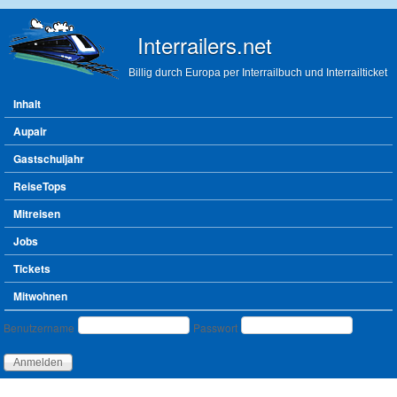
Direkt zum Inhalt
Interrailers.net
Billig durch Europa per Interrailbuch und Interrailticket
Hauptmenü
Inhalt
Aupair
Gastschuljahr
ReiseTops
Mitreisen
Jobs
Tickets
Mitwohnen
Benutzeranmeldung
Benutzername
Passwort