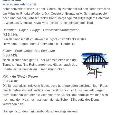
www.muensterland.com
Schienenverkehr wie aus dem Bilderbuch, zumindest auf den Nebenstrecken
um Münster, Rheda-Wiedenbrück, Coesfeld, Gronau usw.: Schrankenposten
noch und nöcher, unbeschrankte Bahnübergänge mit aufgeregtem Gebimmel
... Wem das Gezuckel zuviel wird, schwingt sich einfach aufs Rad.
Dortmund - Hagen -Brügge - Lüdenscheid/Krummenerl
(KBS 434):
Star der landschaftlich abwechslungsreichen Strecke ist das
schwindelerregend hohe Ruhrviadukt bei Herdecke.
Siegen - Erndtebrück - Bad Berleburg
(KBS 443):
Nach Hilchenbach geht´s über Kehrschleifen und drei
Tunnels hinauf ins Rothaargebirge. Hübsch auch das
Edertal mit seinen vielen Eisenbahnbrücken.
Köln - Au (Sieg) - Siegen
(KBS 460):
Die landschaftlich reizvolle Siegstrecke überquert den gleichnamigen Fluss
gleich mehrmals und landet in der traditionsreichen Industriestadt Siegen.
Zuvor rumpeln wir über die vielbefahrene Kölner Rheinbrücke, wo man sich
noch mal den Hals nochmal nach der stattlichen Silhouette des Doms
verdrehen darf.
Hier
geht's zu den rheinland-pfälzischen Zugstrecken!