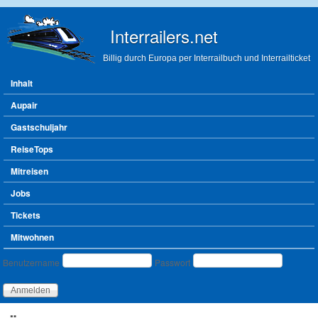
Direkt zum Inhalt
Interrailers.net
Billig durch Europa per Interrailbuch und Interrailticket
Hauptmenü
Inhalt
Aupair
Gastschuljahr
ReiseTops
Mitreisen
Jobs
Tickets
Mitwohnen
Benutzeranmeldung
Benutzername
Passwort