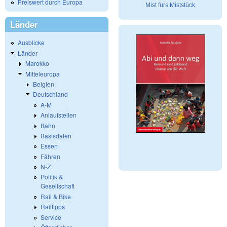
Preiswert durch Europa
Mist fürs Miststück
Länder
Ausblicke
Länder
Marokko
Mitteleuropa
Belgien
Deutschland
A-M
Anlaufstellen
Bahn
Basisdaten
Essen
Fähren
N-Z
Politik &
Gesellschaft
Rail & Bike
Railtipps
Service