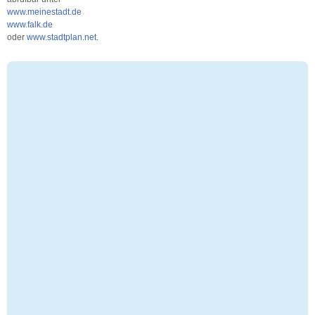
www.meinestadt.de
www.falk.de
oder
www.stadtplan.net
.