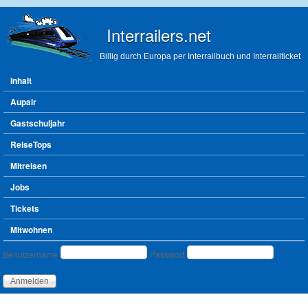
Direkt zum Inhalt
Interrailers.net
Billig durch Europa per Interrailbuch und Interrailticket
Hauptmenü
Inhalt
Aupair
Gastschuljahr
ReiseTops
Mitreisen
Jobs
Tickets
Mitwohnen
Benutzeranmeldung
Benutzername
Passwort