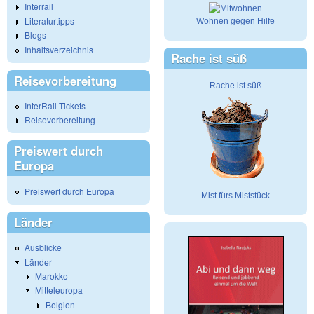
Interrail
Literaturtipps
Wohnen gegen Hilfe
Blogs
Inhaltsverzeichnis
Rache ist süß
Reisevorbereitung
Rache ist süß
InterRail-Tickets
Reisevorbereitung
Preiswert durch
Europa
Preiswert durch Europa
Mist fürs Miststück
Länder
Ausblicke
Länder
Marokko
Mitteleuropa
Belgien