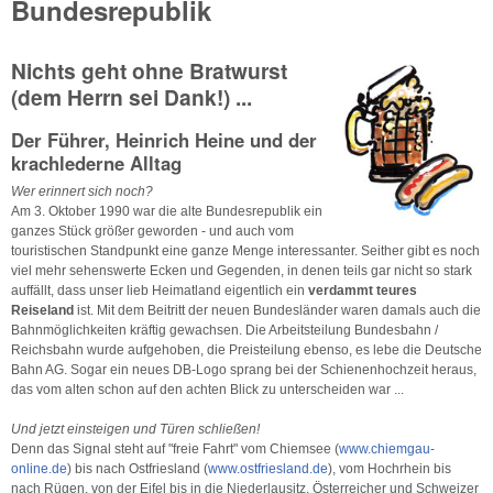
Bundesrepublik
Nichts geht ohne Bratwurst
(dem Herrn sei Dank!) ...
Der Führer, Heinrich Heine und der
krachlederne Alltag
Wer erinnert sich noch?
Am 3. Oktober 1990 war die alte Bundesrepublik ein
ganzes Stück größer geworden - und auch vom
touristischen Standpunkt eine ganze Menge interessanter. Seither gibt es noch
viel mehr sehenswerte Ecken und Gegenden, in denen teils gar nicht so stark
auffällt, dass unser lieb Heimatland eigentlich ein
verdammt teures
Reiseland
ist. Mit dem Beitritt der neuen Bundesländer waren damals auch die
Bahnmöglichkeiten kräftig gewachsen. Die Arbeitsteilung Bundesbahn /
Reichsbahn wurde aufgehoben, die Preisteilung ebenso, es lebe die Deutsche
Bahn AG. Sogar ein neues DB-Logo sprang bei der Schienenhochzeit heraus,
das vom alten schon auf den achten Blick zu unterscheiden war ...
Und jetzt einsteigen und Türen schließen!
Denn das Signal steht auf "freie Fahrt" vom Chiemsee (
www.chiemgau-
online.de
) bis nach Ostfriesland (
www.ostfriesland.de
), vom Hochrhein bis
nach Rügen, von der Eifel bis in die Niederlausitz. Österreicher und Schweizer