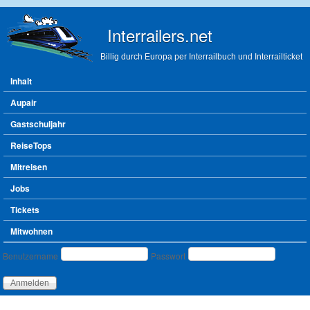
Direkt zum Inhalt
Interrailers.net
Billig durch Europa per Interrailbuch und Interrailticket
Hauptmenü
Inhalt
Aupair
Gastschuljahr
ReiseTops
Mitreisen
Jobs
Tickets
Mitwohnen
Benutzeranmeldung
Benutzername
Passwort