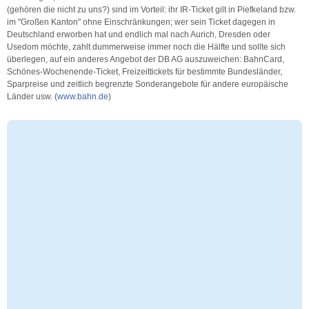
(gehören die nicht zu uns?) sind im Vorteil: ihr IR-Ticket gilt in Piefkeland bzw.
im "Großen Kanton" ohne Einschränkungen; wer sein Ticket dagegen in
Deutschland erworben hat und endlich mal nach Aurich, Dresden oder
Usedom möchte, zahlt dummerweise immer noch die Hälfte und sollte sich
überlegen, auf ein anderes Angebot der DB AG auszuweichen: BahnCard,
Schönes-Wochenende-Ticket, Freizeittickets für bestimmte Bundesländer,
Sparpreise und zeitlich begrenzte Sonderangebote für andere europäische
Länder usw. (
www.bahn.de
)