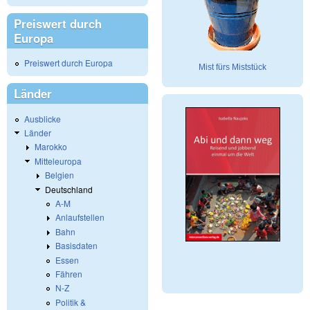
Preiswert durch
Europa
Preiswert durch Europa
Mist fürs Miststück
Länder
Ausblicke
Länder
Marokko
Mitteleuropa
Belgien
Deutschland
A-M
Anlaufstellen
Bahn
Basisdaten
Essen
Fähren
N-Z
Politik &