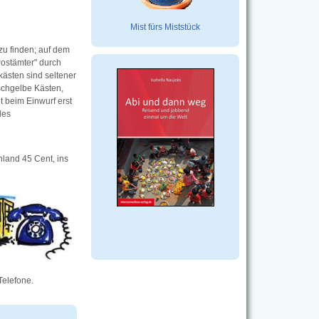
Mist fürs Miststück
zu finden; auf dem
Postämter" durch
kästen sind seltener
schgelbe Kästen,
t beim Einwurf erst
les
land 45 Cent, ins
Telefone.