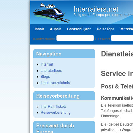
Interrailers.net
Billig durch Europa per Interrailbuch u
Hauptmenü
Inhalt
Aupair
Gastschuljahr
ReiseTops
Mitreis
Benutzeranmeldung
Benutzername
Passwort
Dienstle
Navigation
Interrail
Literaturtipps
Service i
Blogs
Inhaltsverzeichnis
Post & Tele
Reisevorbereitung
Kommunikatio
Die Telekom (selbst
InterRail-Tickets
Telefongesellschaft
Reisevorbereitung
Firmenlogo.
Preiswert durch
Die (gelbe) Deutsch
privatisierte) Wege
Europa