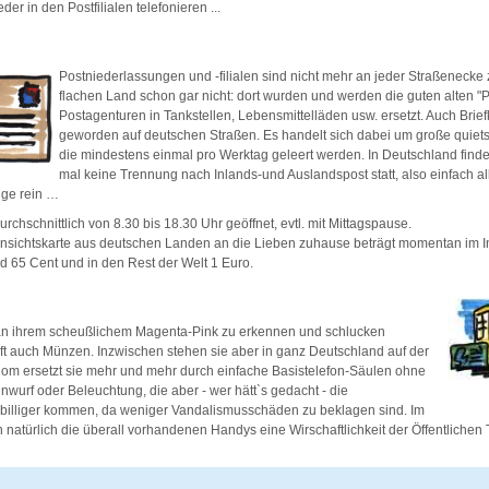
er in den Postfilialen telefonieren ...
Postniederlassungen und -filialen sind nicht mehr an jeder Straßenecke 
flachen Land schon gar nicht: dort wurden und werden die guten alten "
Postagenturen in Tankstellen, Lebensmittelläden usw. ersetzt. Auch Brief
geworden auf deutschen Straßen. Es handelt sich dabei um große quiet
die mindestens einmal pro Werktag geleert werden. In Deutschland finde
mal keine Trennung nach Inlands-und Auslandspost statt, also einfach al
ge rein …
urchschnittlich von 8.30 bis 18.30 Uhr geöffnet, evtl. mit Mittagspause.
Ansichtskarte aus deutschen Landen an die Lieben zuhause beträgt momentan im In
 65 Cent und in den Rest der Welt 1 Euro.
 an ihrem scheußlichem Magenta-Pink zu erkennen und schlucken
ft auch Münzen. Inzwischen stehen sie aber in ganz Deutschland auf der
Com ersetzt sie mehr und mehr durch einfache Basistelefon-Säulen ohne
wurf oder Beleuchtung, die aber - wer hätt`s gedacht - die
t billiger kommen, da weniger Vandalismusschäden zu beklagen sind. Im
natürlich die überall vorhandenen Handys eine Wirschaftlichkeit der Öffentlichen 