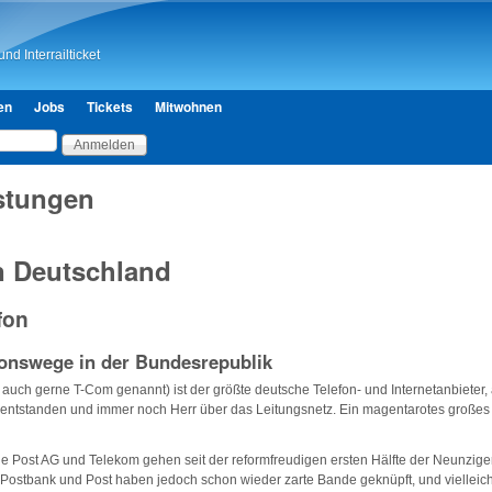
Direkt zum Inhalt
nd Interrailticket
en
Jobs
Tickets
Mitwohnen
istungen
n Deutschland
fon
nswege in der Bundesrepublik
 auch gerne T-Com genannt) ist der größte deutsche Telefon- und Internetanbieter, 
 entstanden und immer noch Herr über das Leitungsnetz. Ein magentarotes großes "
e Post AG und Telekom gehen seit der reformfreudigen ersten Hälfte der Neunzige
. Postbank und Post haben jedoch schon wieder zarte Bande geknüpft, und vielleic