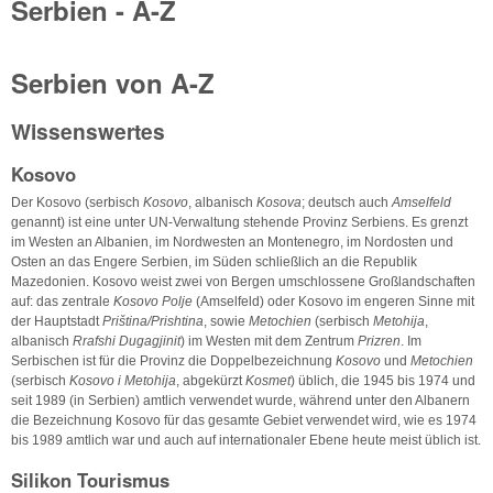
Serbien - A-Z
Serbien von A-Z
Wissenswertes
Kosovo
Der Kosovo (serbisch
Kosovo
, albanisch
Kosova
; deutsch auch
Amselfeld
genannt) ist eine unter UN-Verwaltung stehende Provinz Serbiens. Es grenzt
im Westen an Albanien, im Nordwesten an Montenegro, im Nordosten und
Osten an das Engere Serbien, im Süden schließlich an die Republik
Mazedonien. Kosovo weist zwei von Bergen umschlossene Großlandschaften
auf: das zentrale
Kosovo Polje
(Amselfeld) oder Kosovo im engeren Sinne mit
der Hauptstadt
Priština/Prishtina
, sowie
Metochien
(serbisch
Metohija
,
albanisch
Rrafshi Dugagjinit
) im Westen mit dem Zentrum
Prizren
. Im
Serbischen ist für die Provinz die Doppelbezeichnung
Kosovo
und
Metochien
(serbisch
Kosovo i Metohija
, abgekürzt
Kosmet
) üblich, die 1945 bis 1974 und
seit 1989 (in Serbien) amtlich verwendet wurde, während unter den Albanern
die Bezeichnung Kosovo für das gesamte Gebiet verwendet wird, wie es 1974
bis 1989 amtlich war und auch auf internationaler Ebene heute meist üblich ist.
Silikon Tourismus