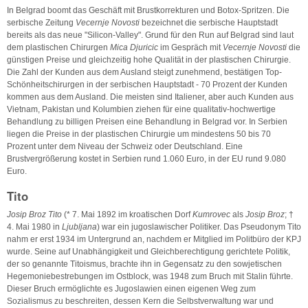
In Belgrad boomt das Geschäft mit Brustkorrekturen und Botox-Spritzen. Die
serbische Zeitung
Vecernje Novosti
bezeichnet die serbische Hauptstadt
bereits als das neue "Silicon-Valley". Grund für den Run auf Belgrad sind laut
dem plastischen Chirurgen
Mica Djuricic
im Gespräch mit
Vecernje Novosti
die
günstigen Preise und gleichzeitig hohe Qualität in der plastischen Chirurgie.
Die Zahl der Kunden aus dem Ausland steigt zunehmend, bestätigen Top-
Schönheitschirurgen in der serbischen Hauptstadt - 70 Prozent der Kunden
kommen aus dem Ausland. Die meisten sind Italiener, aber auch Kunden aus
Vietnam, Pakistan und Kolumbien ziehen für eine qualitativ-hochwertige
Behandlung zu billigen Preisen eine Behandlung in Belgrad vor. In Serbien
liegen die Preise in der plastischen Chirurgie um mindestens 50 bis 70
Prozent unter dem Niveau der Schweiz oder Deutschland. Eine
Brustvergrößerung kostet in Serbien rund 1.060 Euro, in der EU rund 9.080
Euro.
Tito
Josip Broz Tito
(* 7. Mai 1892 im kroatischen Dorf
Kumrovec
als
Josip Broz
; †
4. Mai 1980 in
Ljubljana
) war ein jugoslawischer Politiker. Das Pseudonym Tito
nahm er erst 1934 im Untergrund an, nachdem er Mitglied im Politbüro der KPJ
wurde. Seine auf Unabhängigkeit und Gleichberechtigung gerichtete Politik,
der so genannte Titoismus, brachte ihn in Gegensatz zu den sowjetischen
Hegemoniebestrebungen im Ostblock, was 1948 zum Bruch mit Stalin führte.
Dieser Bruch ermöglichte es Jugoslawien einen eigenen Weg zum
Sozialismus zu beschreiten, dessen Kern die Selbstverwaltung war und