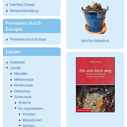
InterRail-Tickets
Reisevorbereitung
Preiswert durch
Europa
Preiswert durch Europa
Mist fürs Miststück
Länder
Ausblicke
Länder
Marokko
Mitteleuropa
Nordeuropa
Osteuropa
Südeuropa
Andorra
Ex-Jugoslawien
Kroatien
Mazedonien
Serbien