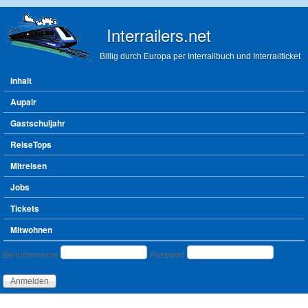
Direkt zum Inhalt
Interrailers.net
Billig durch Europa per Interrailbuch und Interrailticket
Hauptmenü
Inhalt
Aupair
Gastschuljahr
ReiseTops
Mitreisen
Jobs
Tickets
Mitwohnen
Benutzeranmeldung
Benutzername
Passwort