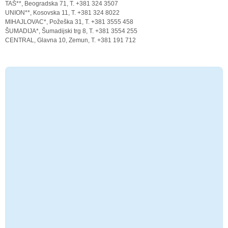
TAŠ**, Beogradska 71, T. +381 324 3507
UNION**, Kosovska 11, T. +381 324 8022
MIHAJLOVAC*, Požeška 31, T. +381 3555 458
ŠUMADIJA*, Šumadijski trg 8, T. +381 3554 255
CENTRAL, Glavna 10, Zemun, T. +381 191 712