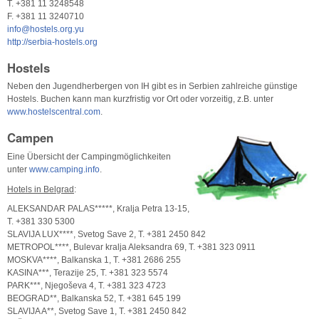
T. +381 11 3248548
F. +381 11 3240710
info@hostels.org.yu
http://serbia-hostels.org
Hostels
Neben den Jugendherbergen von IH gibt es in Serbien zahlreiche günstige
Hostels. Buchen kann man kurzfristig vor Ort oder vorzeitig, z.B. unter
www.hostelscentral.com
.
Campen
Eine Übersicht der Campingmöglichkeiten
unter
www.camping.info
.
Hotels in Belgrad
:
ALEKSANDAR PALAS*****, Kralja Petra 13-15,
T. +381 330 5300
SLAVIJA LUX****, Svetog Save 2, T. +381 2450 842
METROPOL****, Bulevar kralja Aleksandra 69, T. +381 323 0911
MOSKVA****, Balkanska 1, T. +381 2686 255
KASINA***, Terazije 25, T. +381 323 5574
PARK***, Njegoševa 4, T. +381 323 4723
BEOGRAD**, Balkanska 52, T. +381 645 199
SLAVIJA A**, Svetog Save 1, T. +381 2450 842