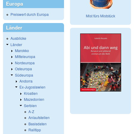
Europa
Preiswert durch Europa
Mist fürs Miststück
Länder
Ausblicke
Länder
Marokko
Mitteleuropa
Nordeuropa
Osteuropa
Südeuropa
Andorra
Ex-Jugoslawien
Kroatien
Mazedonien
Serbien
A-Z
Anlaufstellen
Basisdaten
Railtipp