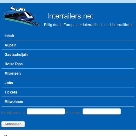
Direkt zum Inhalt
Interrailers.net
Billig durch Europa per Interrailbuch und Interrailticket
Hauptmenü
Inhalt
Aupair
Gastschuljahr
ReiseTops
Mitreisen
Jobs
Tickets
Mitwohnen
Benutzeranmeldung
Benutzername
Passwort