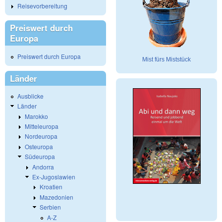
Reisevorbereitung
Preiswert durch
Europa
Preiswert durch Europa
Mist fürs Miststück
Länder
Ausblicke
Länder
Marokko
Mitteleuropa
Nordeuropa
Osteuropa
Südeuropa
Andorra
Ex-Jugoslawien
Kroatien
Mazedonien
Serbien
A-Z