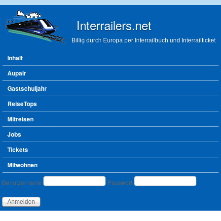
Direkt zum Inhalt
Interrailers.net
Billig durch Europa per Interrailbuch und Interrailticket
Hauptmenü
Inhalt
Aupair
Gastschuljahr
ReiseTops
Mitreisen
Jobs
Tickets
Mitwohnen
Benutzeranmeldung
Benutzername
Passwort