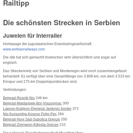
Railtipp
Die schönsten Strecken in Serbien
Juwelen für Interrailer
Homepage der jugoslawischen Eisenbahngesellschaft:
www.serbianrailways.com
Die site hat sich gemacht! Inzwischen sehr übersichtlich und sogar auf
englisch.
Das Streckennetz von Serbien und Montenegro wird noch zusammengefasst
behandelt. Es verfügt über eine Gesamtlänge von 3.808 km, von dem 3.533 km
Einspur und 275 km Doppelspurstrecken sind.
Verbindungen:
Belgrad-Resnik-Nis
246 km
Belgrad-Majdanpek-Bor-Vrazogrnac
300
Lapovo-Kraljevo-Djeneral Jankovic border
372
Nis-Kursumlija-Kosovo Polje-Pec
284
Belgrad-Novi Sad-Subotica Grenze
200
Belgrad-Zrenjanin-Kikinda Grenze
210
Die nationale Eisenbahngesellschaft verfügt über: