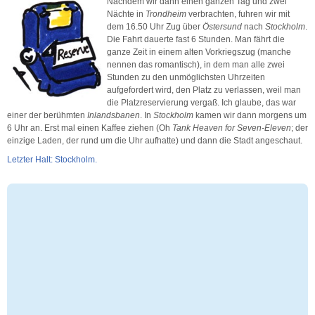
Nachdem wir dann einen ganzen Tag und zwei
Nächte in
Trondheim
verbrachten, fuhren wir mit
dem 16.50 Uhr Zug über
Östersund
nach
Stockholm
.
Die Fahrt dauerte fast 6 Stunden. Man fährt die
ganze Zeit in einem alten Vorkriegszug (manche
nennen das romantisch), in dem man alle zwei
Stunden zu den unmöglichsten Uhrzeiten
aufgefordert wird, den Platz zu verlassen, weil man
die Platzreservierung vergaß. Ich glaube, das war
einer der berühmten
Inlandsbanen
. In
Stockholm
kamen wir dann morgens um
6 Uhr an. Erst mal einen Kaffee ziehen (Oh
Tank Heaven for Seven-Eleven
; der
einzige Laden, der rund um die Uhr aufhatte) und dann die Stadt angeschaut.
Letzter Halt: Stockholm.