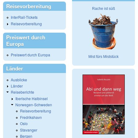
Reisevorbereitung
Rache ist süß
InterRail-Tickets
Reisevorbereitung
Preiswert durch
Europa
Preiswert durch Europa
Mist fürs Miststück
Länder
Ausblicke
Länder
Reiseberichte
Iberische Halbinsel
Norwegen-Schweden
Reisevorbereitung
Fredrikshavn
Oslo
Stavanger
Bergen