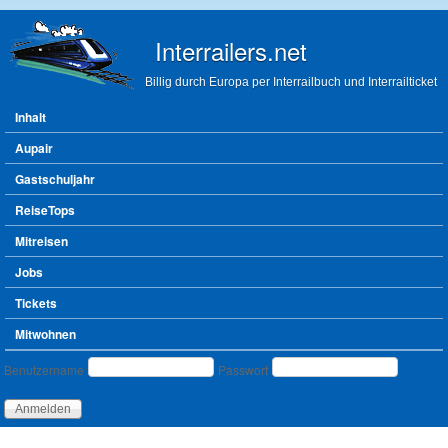
Direkt zum Inhalt
Interrailers.net
Billig durch Europa per Interrailbuch und Interrailticket
Hauptmenü
Inhalt
Aupair
Gastschuljahr
ReiseTops
Mitreisen
Jobs
Tickets
Mitwohnen
Benutzeranmeldung
Benutzername
Passwort