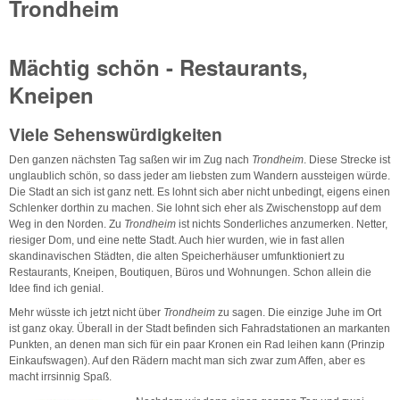
Trondheim
Mächtig schön - Restaurants,
Kneipen
Viele Sehenswürdigkeiten
Den ganzen nächsten Tag saßen wir im Zug nach
Trondheim
. Diese Strecke ist
unglaublich schön, so dass jeder am liebsten zum Wandern aussteigen würde.
Die Stadt an sich ist ganz nett. Es lohnt sich aber nicht unbedingt, eigens einen
Schlenker dorthin zu machen. Sie lohnt sich eher als Zwischenstopp auf dem
Weg in den Norden. Zu
Trondheim
ist nichts Sonderliches anzumerken. Netter,
riesiger Dom, und eine nette Stadt. Auch hier wurden, wie in fast allen
skandinavischen Städten, die alten Speicherhäuser umfunktioniert zu
Restaurants, Kneipen, Boutiquen, Büros und Wohnungen. Schon allein die
Idee find ich genial.
Mehr wüsste ich jetzt nicht über
Trondheim
zu sagen. Die einzige Juhe im Ort
ist ganz okay. Überall in der Stadt befinden sich Fahradstationen an markanten
Punkten, an denen man sich für ein paar Kronen ein Rad leihen kann (Prinzip
Einkaufswagen). Auf den Rädern macht man sich zwar zum Affen, aber es
macht irrsinnig Spaß.