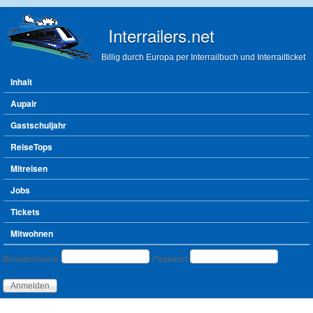
Direkt zum Inhalt
Interrailers.net
Billig durch Europa per Interrailbuch und Interrailticket
Hauptmenü
Inhalt
Aupair
Gastschuljahr
ReiseTops
Mitreisen
Jobs
Tickets
Mitwohnen
Benutzeranmeldung
Benutzername
Passwort