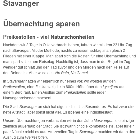
Stavanger
Übernachtung sparen
Preikestollen - viel Naturschönheiten
Nachdem wir 3 Tage in Oslo verbracht haben, fuhren wir mit dem 23 Uhr-Zug
nach
Stavanger
. Mit der Methode, nachts zu reisen, schlägt man gleich 2
Fliegen mit einer Klappe: Man spart sich die Kosten für eine Übernachtung und
man spart sich einen Reisetag. Nachteilig ist, dass man in der Regel im Zug
weniger gut schläft und den Tag zuvor und den Morgen nach der Reise auf
den Beinen ist. Aber was solls:
No Pain, No Game
!
In
Stavanger
hatten wir eigentlich nur eines vor; wir wollten auf den
Preikestollen
, eine Felskanzel, die in 600m Höhe über den
Lysefjord
aus
einem Berg ragt. Einen Ausflug zum
Preikestollen
sollte jeder
Norwegenreisende machen!
Die Stadt
Stavanger
an sich hat eigentlich nichts Besonderes. Es hat zwar eine
nette Altstadt , aber sonst nicht viel. Es ist eher eine Industriestadt.
Unsere Übernachtungen verbrachten wir in den Juhe
Mosvangen
, die einzige
ziemlich außerhalb der Stadt. Sie ist zwar nicht die komfortabelste, aber für ein
paar Nächte reicht es aus. Am zweiten Tag in
Stavanger
machten wir dann den
Ausflug zum
Preikestollen
.