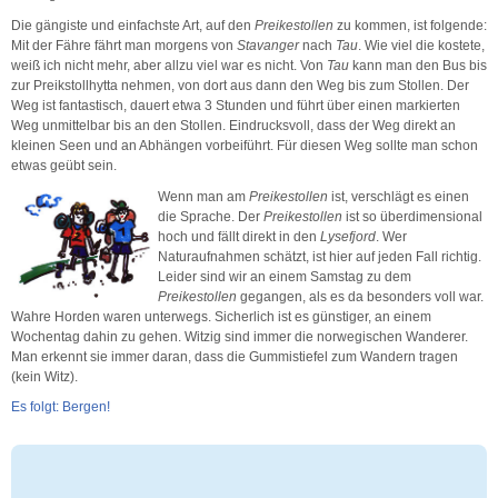
Die gängiste und einfachste Art, auf den
Preikestollen
zu kommen, ist folgende:
Mit der Fähre fährt man morgens von
Stavanger
nach
Tau
. Wie viel die kostete,
weiß ich nicht mehr, aber allzu viel war es nicht. Von
Tau
kann man den Bus bis
zur Preikstollhytta nehmen, von dort aus dann den Weg bis zum Stollen. Der
Weg ist fantastisch, dauert etwa 3 Stunden und führt über einen markierten
Weg unmittelbar bis an den Stollen. Eindrucksvoll, dass der Weg direkt an
kleinen Seen und an Abhängen vorbeiführt. Für diesen Weg sollte man schon
etwas geübt sein.
Wenn man am
Preikestollen
ist, verschlägt es einen
die Sprache. Der
Preikestollen
ist so überdimensional
hoch und fällt direkt in den
Lysefjord
. Wer
Naturaufnahmen schätzt, ist hier auf jeden Fall richtig.
Leider sind wir an einem Samstag zu dem
Preikestollen
gegangen, als es da besonders voll war.
Wahre Horden waren unterwegs. Sicherlich ist es günstiger, an einem
Wochentag dahin zu gehen. Witzig sind immer die norwegischen Wanderer.
Man erkennt sie immer daran, dass die Gummistiefel zum Wandern tragen
(kein Witz).
Es folgt: Bergen!