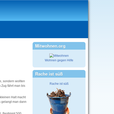
Mitwohnen.org
Wohnen gegen Hilfe
Rache ist süß
e, sondern wollten
Rache ist süß
 Zug fährt man bis
 kleinen Halt macht
us gelangt man dann
). Bestimmt 500