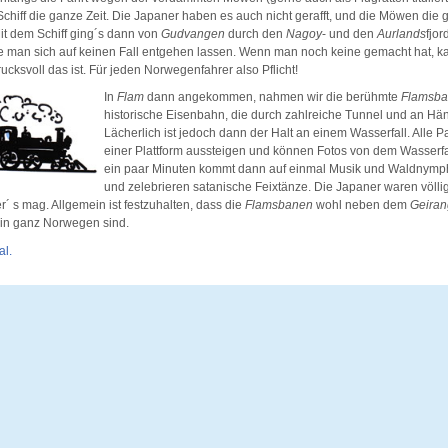
chiff die ganze Zeit. Die Japaner haben es auch nicht gerafft, und die Möwen die g
Mit dem Schiff ging´s dann von
Gudvangen
durch den
Nagoy
- und den
Aurlands
fjor
lte man sich auf keinen Fall entgehen lassen. Wenn man noch keine gemacht hat, 
rucksvoll das ist. Für jeden Norwegenfahrer also Pflicht!
In
Flam
dann angekommen, nahmen wir die berühmte
Flamsb
historische Eisenbahn, die durch zahlreiche Tunnel und an Hän
Lächerlich ist jedoch dann der Halt an einem Wasserfall. Alle 
einer Plattform aussteigen und können Fotos von dem Wasserf
ein paar Minuten kommt dann auf einmal Musik und Waldnymphe
und zelebrieren satanische Feixtänze. Die Japaner waren völl
´ s mag. Allgemein ist festzuhalten, dass die
Flamsbanen
wohl neben dem
Geiran
in ganz Norwegen sind.
al.