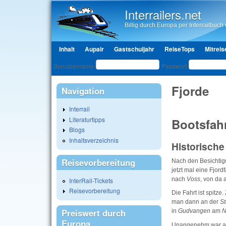
Interrailers.net
Billig durch Europa per Interrailbuch u
Hauptmenü
Inhalt
Aupair
Gastschuljahr
ReiseTops
Mitreis
Benutzeranmeldung
Benutzername
Passwort
Fjorde
Navigation
Interrail
Literaturtipps
Bootsfahr
Blogs
Inhaltsverzeichnis
Historisch
Reisevorbereitung
Nach den Besichtig
jetzt mal eine Fjor
nach
Voss
, von da 
InterRail-Tickets
Reisevorbereitung
Die Fahrt ist spitz
man dann an der
St
Preiswert durch
in
Gudvangen
am
N
Europa
Unangenehm war anf