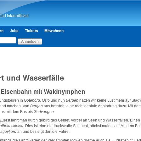
Direkt zum Inhalt
nd Interrailticket
en
Jobs
Tickets
Mitwohnen
t und Wasserfälle
e Eisenbahn mit Waldnymphen
ungstouren in
Göteborg, Oslo
und nun
Bergen
hatten wir keine Lust mehr auf Städt
dfahrt machen. Von
Bergen
aus bessteht eine recht geniale Anbindung dazu: Mit dem
aus mit dem Bus bis
Gudvangen
.
e. Zuerst fährt man durch gebirgiges Gebiet, vorbei an Seen und Wasserfällen. Einen
alheimskleiva
. Dies ist eine eindrucksvolle Schlucht, höchst malerisch! Mit dem B
agoyfjord
an und besteigt dort die Fähre.
angs die Fahrt wegen der verdammten Möwen (gerne auch als Flugratten tituliert