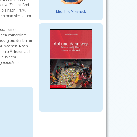
anze Zeit mit Brot
d bis nach
Flam
.
Mist fürs Miststück
kann man sich kaum
anen
, eine
gen vorbeiführt.
Passagiere dürfen an
all machen. Nach
n o.Ä. treten auf
ig aus dem
gerfjord
die