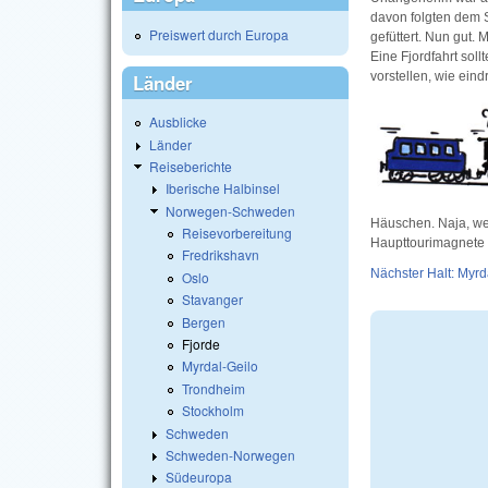
davon folgten dem S
Preiswert durch Europa
gefüttert. Nun gut. 
Eine Fjordfahrt sol
vorstellen, wie eind
Länder
Ausblicke
Länder
Reiseberichte
Iberische Halbinsel
Norwegen-Schweden
Häuschen. Naja, wer
Reisevorbereitung
Haupttourimagnete 
Fredrikshavn
Nächster Halt: Myrd
Oslo
Stavanger
Bergen
Fjorde
Myrdal-Geilo
Trondheim
Stockholm
Schweden
Schweden-Norwegen
Südeuropa