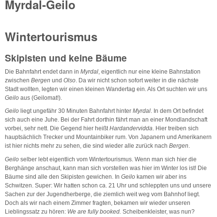
Myrdal-Geilo
Wintertourismus
Skipisten und keine Bäume
Die Bahnfahrt endet dann in
Myrdal
, eigentlich nur eine kleine Bahnstation
zwischen
Bergen
und
Olso
. Da wir nicht schon sofort weiter in die nächste
Stadt wollten, legten wir einen kleinen Wandertag ein. Als Ort suchten wir uns
Geilo
aus (Geilomat!).
Geilo
liegt ungefähr 30 Minuten Bahnfahrt hinter
Myrdal
. In dem Ort befindet
sich auch eine Juhe. Bei der Fahrt dorthin fährt man an einer Mondlandschaft
vorbei, sehr nett. Die Gegend hier heißt
Hardandervidda
. Hier treiben sich
hauptsächlich Trecker und Mountainbiker rum. Von Japanern und Amerikanern
ist hier nichts mehr zu sehen, die sind wieder alle zurück nach
Bergen
.
Geilo
selber lebt eigentlich vom Wintertourismus. Wenn man sich hier die
Berghänge anschaut, kann man sich vorstellen was hier im Winter los ist! Die
Bäume sind alle den Skipisten gewichen. In
Geilo
kamen wir aber ins
Schwitzen. Super: Wir hatten schon ca. 21 Uhr und schleppten uns und unsere
Sachen zur der Jugendherberge, die ziemlich weit weg vom Bahnhof liegt.
Doch als wir nach einem Zimmer fragten, bekamen wir wieder unseren
Lieblingssatz zu hören:
We are fully booked.
Scheibenkleister, was nun?