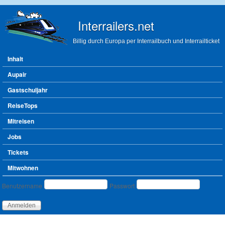
Direkt zum Inhalt
Interrailers.net
Billig durch Europa per Interrailbuch und Interrailticket
Hauptmenü
Inhalt
Aupair
Gastschuljahr
ReiseTops
Mitreisen
Jobs
Tickets
Mitwohnen
Benutzeranmeldung
Benutzername
Passwort