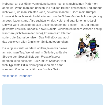
Nebenan an der Hüttenvermietung konnte man uns auch keinen Platz mehr
anbieten. Wenn man den ganzen Tag auf den Beinen gewesen ist und abends
nicht weiß, wo man schlafen kann, bekommt man Wut. Doch mein Kumpel
konnte sich noch an ein Hotel erinnern, wo
Bed&Breakfast
recht kostengünstig
angeschlagen stand. Also suchten wir das Hotel und quartierten uns da ein.
Die war wohl eines der besten Entscheidungen bei diesem Trip. Der Inhaber
gewährte uns 30% Rabatt auf zwei Nächte, wir konnten unsere Wäsche richtig
waschen (nicht Rei in der Tube), kostenlos im Internet
surfen, die Sauna benutzen. Das Frühstück war auch
das beste von allen ähnlichen Schlafgelegenheiten.
Da wir ja in
Geilo
wandern wollten, taten wir dieses
am nächsten Tag. Wer einmal in Geilo ist, sollte die
Strecke den Sessellift bis zum
Prestholtkarvet
nehmen, eine nette Alm. Bis zum Ort
Ustaoset
(der
wohl typischte Ort in Norwegen) kann man dann
wandern. Von dort aus fährt ein Bus bis
Geilo
.
Weiter nach Trondheim.