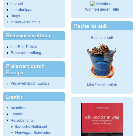
Interrail
Literaturtipps
Wohnen gegen Hilfe
Blogs
Inhaltsverzeichnis
Rache ist süß
Reisevorbereitung
Rache ist süß
InterRail-Tickets
Reisevorbereitung
Preiswert durch
Europa
Preiswert durch Europa
Mist fürs Miststück
Länder
Ausblicke
Länder
Reiseberichte
Iberische Halbinsel
Norwegen-Schweden