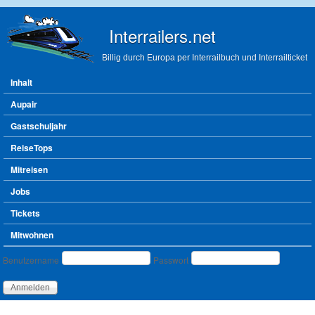
Direkt zum Inhalt
Interrailers.net
Billig durch Europa per Interrailbuch und Interrailticket
Hauptmenü
Inhalt
Aupair
Gastschuljahr
ReiseTops
Mitreisen
Jobs
Tickets
Mitwohnen
Benutzeranmeldung
Benutzername
Passwort