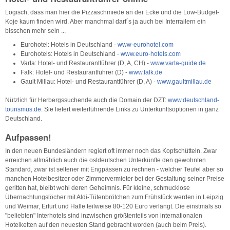
Logisch, dass man hier die Pizzaschmiede an der Ecke und die Low-Budget-
Koje kaum finden wird. Aber manchmal darf´s ja auch bei Interrailern ein
bisschen mehr sein ...
Eurohotel: Hotels in Deutschland -
www-eurohotel.com
Eurohotels: Hotels in Deutschland -
www.euro-hotels.com
Varta: Hotel- und Restaurantführer (D, A, CH) -
www.varta-guide.de
Falk: Hotel- und Restaurantführer (D) -
www.falk.de
Gault Millau: Hotel- und Restaurantführer (D, A) -
www.gaultmillau.de
Nützlich für Herbergssuchende auch die Domain der DZT:
www.deutschland-
tourismus.de
. Sie liefert weiterführende Links zu Unterkunftsoptionen in ganz
Deutschland.
Aufpassen!
In den neuen Bundesländern regiert oft immer noch das Kopfschütteln. Zwar
erreichen allmählich auch die ostdeutschen Unterkünfte den gewohnten
Standard, zwar ist seltener mit Engpässen zu rechnen - welcher Teufel aber so
manchen Hotelbesitzer oder Zimmervermieter bei der Gestaltung seiner Preise
geritten hat, bleibt wohl deren Geheimnis. Für kleine, schmucklose
Übernachtungslöcher mit Aldi-Tütenbrötchen zum Frühstück werden in Leipzig
und Weimar, Erfurt und Halle teilweise 80-120 Euro verlangt. Die einstmals so
"beliebten" Interhotels sind inzwischen größtenteils von internationalen
Hotelketten auf den neuesten Stand gebracht worden (auch beim Preis).