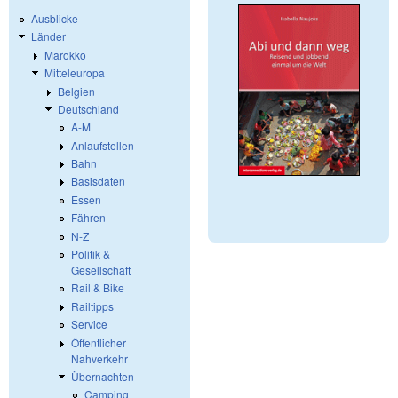
Ausblicke
Länder
Marokko
Mitteleuropa
Belgien
Deutschland
A-M
Anlaufstellen
Bahn
Basisdaten
Essen
Fähren
N-Z
Politik &
Gesellschaft
Rail & Bike
Railtipps
Service
Öffentlicher
Nahverkehr
Übernachten
Camping