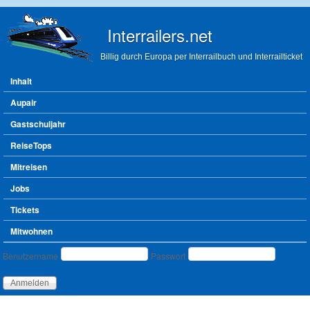
Direkt zum Inhalt
Interrailers.net
Billig durch Europa per Interrailbuch und Interrailticket
Hauptmenü
Inhalt
Aupair
Gastschuljahr
ReiseTops
Mitreisen
Jobs
Tickets
Mitwohnen
Benutzeranmeldung
Benutzername
Passwort