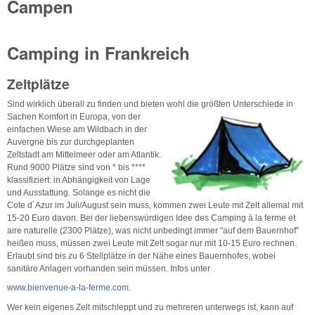
Campen
Camping in Frankreich
Zeltplätze
Sind wirklich überall zu finden und bieten wohl die größten Unterschiede in
Sachen Komfort
in Europa, von der
einfachen Wiese am Wildbach in der
Auvergne bis zur durchgeplanten
Zeltstadt am Mittelmeer oder am Atlantik.
Rund 9000 Plätze sind von * bis ****
klassifiziert: in Abhängigkeit von Lage
und Ausstattung. Solange es nicht die
Cote d´Azur im Juli/August sein muss, kommen zwei Leute mit Zelt allemal mit
15-20 Euro davon. Bei der liebenswürdigen Idee des Camping à la ferme et
aire naturelle (2300 Plätze), was nicht unbedingt immer "auf dem Bauernhof"
heißen muss, müssen zwei Leute mit Zelt sogar nur mit 10-15 Euro rechnen.
Erlaubt sind bis zu 6 Stellplätze in der Nähe eines Bauernhofes, wobei
sanitäre Anlagen vorhanden sein müssen. Infos unter
www.bienvenue-a-la-ferme.com
.
Wer kein eigenes Zelt mitschleppt und zu mehreren unterwegs ist, kann auf