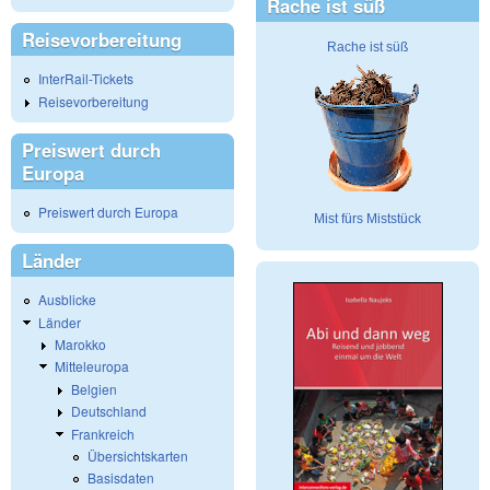
Rache ist süß
Reisevorbereitung
Rache ist süß
InterRail-Tickets
Reisevorbereitung
Preiswert durch
Europa
Preiswert durch Europa
Mist fürs Miststück
Länder
Ausblicke
Länder
Marokko
Mitteleuropa
Belgien
Deutschland
Frankreich
Übersichtskarten
Basisdaten