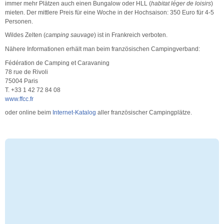
immer mehr Plätzen auch einen Bungalow oder HLL (
habitat léger de loisirs
)
mieten. Der mittlere Preis für eine Woche in der Hochsaison: 350 Euro für 4-5
Personen.
Wildes Zelten (
camping sauvage
) ist in Frankreich verboten.
Nähere Informationen erhält man beim französischen Campingverband:
Fédération de Camping et Caravaning
78 rue de Rivoli
75004 Paris
T. +33 1 42 72 84 08
www.ffcc.fr
oder online beim
Internet-Katalog
aller französischer Campingplätze.