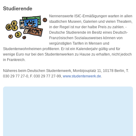
Studierende
Nennenswerte ISIC-Ermäßigungen warten in allen
staatlichen Museen, Galerien und vielen Theatern,
in der Regel ist nur der halbe Preis zu zahlen. -
Deutsche Studierende im Besitz eines Deutsch-
Französischen Sozialausweises können von
vergünstigten Tarifen in Mensen und
Studentenwohnheimen profitieren. Er ist ein Kalenderjahr gültig und für
wenige Euro nur bei den Studentenwerken zu Hause zu erhalten, nicht jedoch
in Frankreich.
Näheres beim Deutschen Studentenwerk, Monbijouplatz 11, 10178 Berlin, T.
030 29 77 27-0, F. 030 29 77 27-99,
www.studentenwerk.de
.