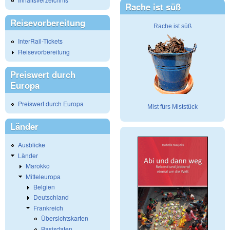
Rache ist süß
Reisevorbereitung
Rache ist süß
InterRail-Tickets
Reisevorbereitung
Preiswert durch
Europa
Preiswert durch Europa
Mist fürs Miststück
Länder
Ausblicke
Länder
Marokko
Mitteleuropa
Belgien
Deutschland
Frankreich
Übersichtskarten
Basisdaten