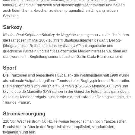
fumeurs
). Aber: die Franzosen sind diesbezüglich sehr tolerant und neigen
auch beim Thema Rauchen zu einem pragmatischen Umgang mit den
Gesetzen.
Sarkozy
Nicolas Paul Stéphane Sárközy de Nagybócsa
, um genau zu sein. Ihn haben
die Franzosen im Mai 2007 zu ihrem Staatspräsidenten gewählt. Der 53-
jährige aus den Reihen der konservativen UMP hat ungarische und
griechische Wurzeln und zieht das öffentliche Medieninteresse v.a. dann auf
sich, wenn er in Begleitung seiner hübschen Gattin Carla Bruni erscheint.
Sport
Die Franzosen sind begeisterte Fußballer - die Weltmeisterschaft 1998 wurde
als nationale Aufgabe begriffen - Tennisspieler, Rugbyspieler und Rennradler.
Die Mannschaften von Paris Saint-Germain (PSG), AS Monaco, OL Lyon und
Olympique de Marseille (OM) stehen in der Gunst der Fußballfans ganz oben.
Absolutes Medienereignis ist nach wie vor, und trotz aller Dopingskandale, die
"Tour de France".
Stromversorgung
220 Volt Wechselstrom, 50 Hz. Teilweise begegnet man noch französischen
Rundsteckern. Aber in der Regel ist alles europäisiert, standardisiert,
hygienisch und rein.