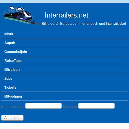
Direkt zum Inhalt
Interrailers.net
Billig durch Europa per Interrailbuch und Interrailticket
Hauptmenü
Inhalt
Aupair
Gastschuljahr
ReiseTops
Mitreisen
Jobs
Tickets
Mitwohnen
Benutzeranmeldung
Benutzername
Passwort