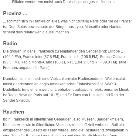
Filialen werfen, wo meist auch Deutschsprachiges zu finden ist.
Provinz ...
... schimpft sich in Frankreich alles, was nicht zufällig Paris oder "Ile de France"
ist. Dem Selbstbewusstsein der Bürger aus Lyon, Marseille oder Nantes
scheint dies relativ wenig auszumachen.
Radio
Die großen, in ganz Frankreich zu empfangenden Sender sind: Europe 1
(104.9 FM), France Inter (87.8 FM), France Info (105.5 FM), France Culture
(93.5 FM), Radio Monte-Carlo (103.1), RTL (104.3) und RFI (89.0 FM). (alle
Frequenzangaben für Paris)
Daneben tummeln sich eine Vielzahl privater Radiosender im Wellensalat,
meist zu erkennen an anglo-amerikanischer Einheitskost à la SWR 3-
Dudelfunk. Empfehlenswert für Liebhaber qualitätvoller elektronischer Musik
ist Radio Nova (in Paris auf 101.5) und für Fans von Hip Hop und Rap der
Sender Skyrock.
Rauchen
Ist in Frankreich in öffentlichen Gebäuden, also Museen, Baudenkmälern,
Kinos usw. sowie in öffentlichen Verkehrsmitteln offiziell verboten. Seit ein
entsprechendes Gesetz erlassen wurde, sind die Restaurants zweigeteilt: in
eine Zone für Raucher (
zone fumeurs
) und eine für Nichtraucher (
non-