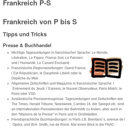
Frankreich P-S
Frankreich von P bis S
Tipps und Tricks
Presse & Buchhandel
Wichtige Tageszeitungen in französischer Sprache: Le Monde,
Libération, Le Figaro,
France-Soir, Le Parisien
und l´Humanité, Le Canard Enchainé.
Französische Regionalzeitungen: Ouest France,
l´Est Républicain, le Dauphiné Libéré oder la
Dépêche du Midi.
Allgemeine Zeitschriften und Magazine in französischer Sprache: l
´Evénement du Jeudi, l´Express, le Nouvel Observateur, Paris-Match, le
Point oder VSD.
Ausländische Presseerzeugnisse: Tageszeitungen und Zeitschriften wie
The Times, Herald Tribune, Newsweek, Cambio 16, der Spiegel etc. sind
an internationalen Pressekiosken der Bahnhöfe zu finden, aber auch in
den "Maisons de la Presse" in Paris und in Großstädten.
Fremdsprachliche Buchhandlungen: in Paris z.B. Brentano´s, avenue de l
´Opéra, und W.H. Smith, rue de Rivoli. Mal einen Blick in die FNAC-