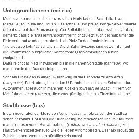
Untergrundbahnen (métros)
Metros verkehren in sechs französischen Großstädten: Paris, Lille, Lyon,
Marseille, Toulouse und Rouen. Das schnelle und preisgünstige Verkehrsmittel
erfreut sich bei den Franzosen großer Beliebtheit - die haben wohl noch nicht
gemerkt, dass die "Massentransportmittel" nicht zuletzt auch deshalb unter die
Erde verbannt wurden, um oberirdisch Platz für den "motorisierten
"Individualverkehr" zu schaffen ... Die U-Bahn-Systeme sind gewöhnlich auf
die Stadtzentren ausgerichtet, komfortable Querverbindungen fehlen
weitgehend.
Dafür reicht das Netz inzwischen bis in die nahen Vorstädte (
banlieue
), wo
man dann in den Bus umsteigen kann.
Vor dem Einsteigen in einen U-Bahn-Zug ist die Fahrkarte zu entwerten
(
composter
). Fahrkarten gibt´s in den U-Bahnhöfen selbst, am Schalter oder
Automanten, aber auch in manchen Kiosken (
bureaux de tabac
) in Form von
Mehrfahrtenkarten (
carnets
), die etwas günstiger sind als Einzelfahrscheine.
Stadtbusse (bus)
Bieten gegenüber der Metro den Vorteil, dass man etwas von der Stadt zu
sehen bekommt. Dafür fällt die Orientierung meist schwerer, und im Stau steht
man trotz reservierter Busfahrbahnen (
couloirs de circulation réservés
) zur
Hauptverkehrszeit genauso wie die lieben Automobilisten. Deshalb großzügig
Zeit einplanen, wenn man pünktlich sein muss!