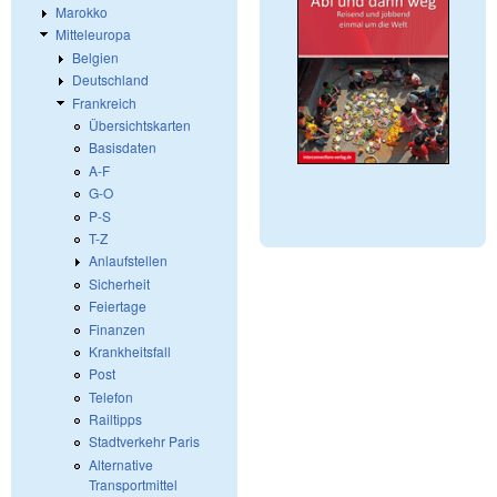
Marokko
Mitteleuropa
Belgien
Deutschland
Frankreich
Übersichtskarten
Basisdaten
A-F
G-O
P-S
T-Z
Anlaufstellen
Sicherheit
Feiertage
Finanzen
Krankheitsfall
Post
Telefon
Railtipps
Stadtverkehr Paris
Alternative
Transportmittel