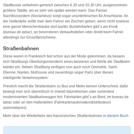
Stadtbusse verkehren generell zwischen 6.30 und 20.30 Uhr, ausgenommen
größere Städte, wo es sehr viel später werden kann. Das Pariser
Nachtbussystem (
Noctambus
) sorgt sogar ununterbrochen für Anschlüsse. An
der Haltestelle sollte man dem Fahrer ein Zeichen geben, wenn nicht sowieso
eine ganze Menschentraube dort wartet. Busfahrkarten gibt´s am Kiosk
(
bureau de tabac
), an besonderen Verkaufsstellen oder direkt beim Fahrer,
allerdings nur Einzelfahrscheine.
Straßenbahnen
Diese waren in Frankreich fast schon aus der Mode gekommen, da besann
sich Straßburgs Oberbürgermeisterin eines besseren und führte die Stadtbahn
wieder ein. Neben Straßburg verfügen nun auch noch Grenoble, Saint-
Etienne, Nantes, Mulhouse und neuerdings sogar Paris über dieses
intelligente Verkehrssystem.
Preislich macht die Straßenbahn zu Bus und Metro keinen Unterschied, dafür
bewegt man sich überirdisch in (meist) futuristischen oder zumindest
modernisierten Stadtbahnwagen fort. Fahrkarten gibt´s an Bord, im bureau de
tabac oder an den Haltestellen (Fahrkartenautomaten/
distributeurs
automatiques
).
Mehr über die Wiederkehr des französischen Straßenbahnen
in diesem Buch
.