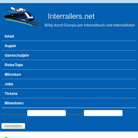
Direkt zum Inhalt
Interrailers.net
Billig durch Europa per Interrailbuch und Interrailticket
Hauptmenü
Inhalt
Aupair
Gastschuljahr
ReiseTops
Mitreisen
Jobs
Tickets
Mitwohnen
Benutzeranmeldung
Benutzername
Passwort