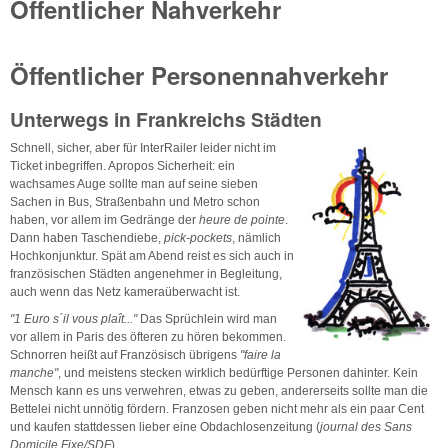
Öffentlicher Nahverkehr
Öffentlicher Personennahverkehr
Unterwegs in Frankreichs Städten
Schnell, sicher, aber für InterRailer leider nicht im
Ticket inbegriffen. Apropos Sicherheit: ein
wachsames Auge sollte man auf seine sieben
Sachen in Bus, Straßenbahn und Metro schon
haben, vor allem im Gedränge der
heure de pointe
.
Dann haben Taschendiebe,
pick-pockets
, nämlich
Hochkonjunktur. Spät am Abend reist es sich auch in
französischen Städten angenehmer in Begleitung,
auch wenn das Netz kameraüberwacht ist.
"1 Euro s´il vous plaît..."
Das Sprüchlein wird man
vor allem in Paris des öfteren zu hören bekommen.
Schnorren heißt auf Französisch übrigens
"faire la
manche"
, und meistens stecken wirklich bedürftige Personen dahinter. Kein
Mensch kann es uns verwehren, etwas zu geben, andererseits sollte man die
Bettelei nicht unnötig fördern. Franzosen geben nicht mehr als ein paar Cent
und kaufen stattdessen lieber eine Obdachlosenzeitung (
journal des Sans
Domicile Fixe/SDF
).