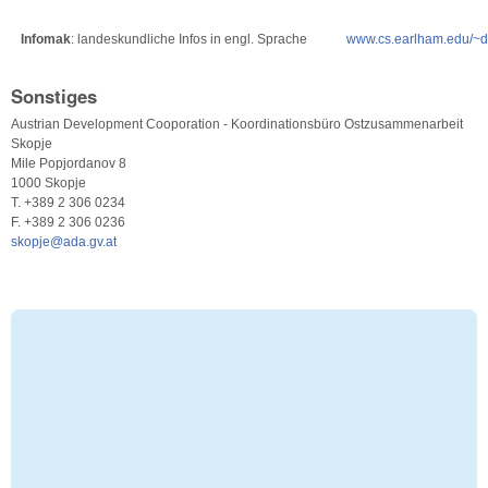
Infomak
: landeskundliche Infos in engl. Sprache
www.cs.earlham.edu/~d
Sonstiges
Austrian Development Cooporation - Koordinationsbüro Ostzusammenarbeit
Skopje
Mile Popjordanov 8
1000 Skopje
T. +389 2 306 0234
F. +389 2 306 0236
skopje@ada.gv.at