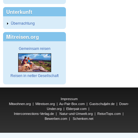
Unterkunft
Übernachtung
Mitreisen.org
Gemeinsam reisen
Reisen in netter Gesellschaft
Impressum
Mitwohnen.org
|
Mitreisen.org
|
Au-Pair-Box.com
|
Gastschuljahr.de
|
Down-
Under.org
|
Elderpair.com
|
Interconnections-Verlag.de
|
Natur-und-Umwelt.org
|
ReiseTops.com
|
Bewerben.com
|
Schenken.net