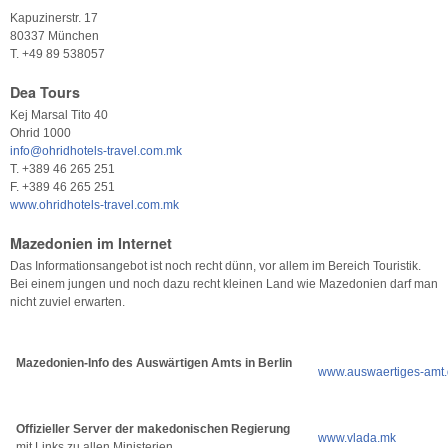
Kapuzinerstr. 17
80337 München
T. +49 89 538057
Dea Tours
Kej Marsal Tito 40
Ohrid 1000
info@ohridhotels-travel.com.mk
T. +389 46 265 251
F. +389 46 265 251
www.ohridhotels-travel.com.mk
Mazedonien im Internet
Das Informationsangebot ist noch recht dünn, vor allem im Bereich Touristik.
Bei einem jungen und noch dazu recht kleinen Land wie Mazedonien darf man
nicht zuviel erwarten.
Mazedonien-Info des Auswärtigen Amts in Berlin
www.auswaertiges-amt
Offizieller Server der makedonischen Regierung
www.vlada.mk
mit Links zu allen Ministerien