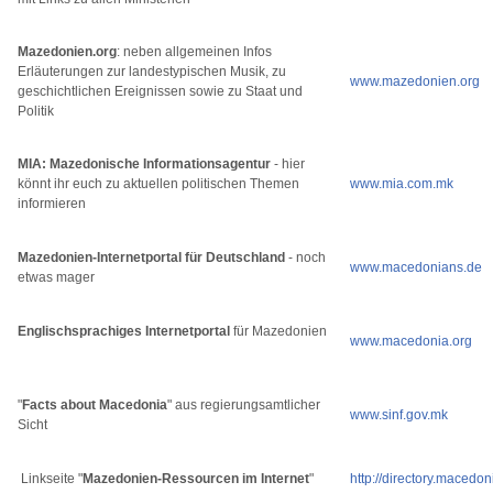
Mazedonien.org
: neben allgemeinen Infos
Erläuterungen zur landestypischen Musik, zu
www.mazedonien.org
geschichtlichen Ereignissen sowie zu Staat und
Politik
MIA: Mazedonische Informationsagentur
- hier
könnt ihr euch zu aktuellen politischen Themen
www.mia.com.mk
informieren
Mazedonien-Internetportal für Deutschland
- noch
www.macedonians.de
etwas mager
Englischsprachiges Internetportal
für Mazedonien
www.macedonia.org
"
Facts about Macedonia
" aus regierungsamtlicher
www.sinf.gov.mk
Sicht
Linkseite "
Mazedonien-Ressourcen im Internet
"
http://directory.macedon