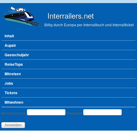
Direkt zum Inhalt
Interrailers.net
Billig durch Europa per Interrailbuch und Interrailticket
Hauptmenü
Inhalt
Aupair
Gastschuljahr
ReiseTops
Mitreisen
Jobs
Tickets
Mitwohnen
Benutzeranmeldung
Benutzername
Passwort