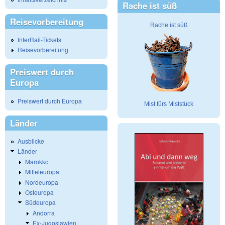
Rache ist süß
Reisevorbereitung
Rache ist süß
InterRail-Tickets
Reisevorbereitung
Preiswert durch
Europa
Preiswert durch Europa
Mist fürs Miststück
Länder
Ausblicke
Länder
Marokko
Mitteleuropa
Nordeuropa
Osteuropa
Südeuropa
Andorra
Ex-Jugoslawien