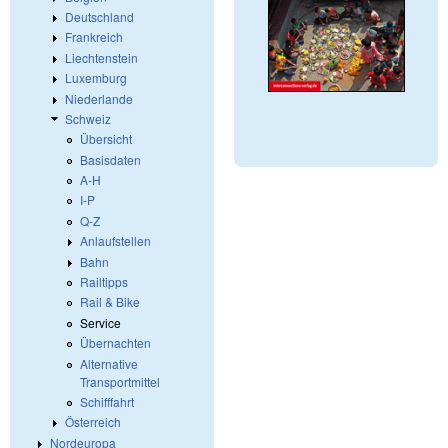
Deutschland
Frankreich
Liechtenstein
Luxemburg
Niederlande
Schweiz
Übersicht
Basisdaten
A-H
I-P
Q-Z
Anlaufstellen
Bahn
Railtipps
Rail & Bike
Service
Übernachten
Alternative
Transportmittel
Schifffahrt
Österreich
Nordeuropa