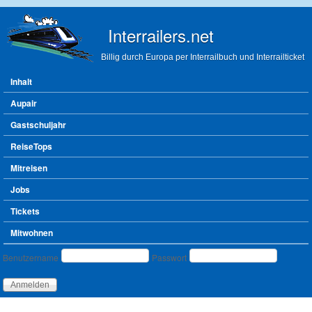
Direkt zum Inhalt
Interrailers.net
Billig durch Europa per Interrailbuch und Interrailticket
Hauptmenü
Inhalt
Aupair
Gastschuljahr
ReiseTops
Mitreisen
Jobs
Tickets
Mitwohnen
Benutzeranmeldung
Benutzername
Passwort