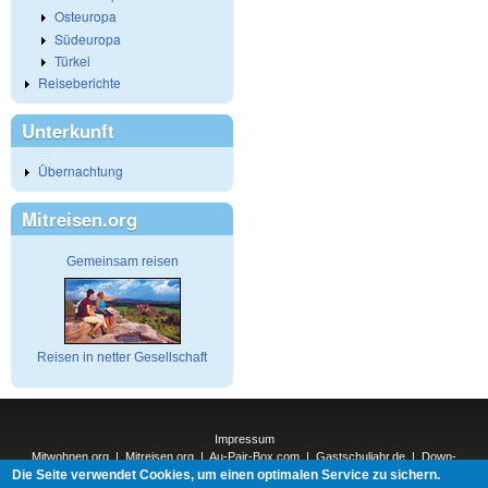
Osteuropa
Südeuropa
Türkei
Reiseberichte
Unterkunft
Übernachtung
Mitreisen.org
Gemeinsam reisen
Reisen in netter Gesellschaft
Impressum
Mitwohnen.org
|
Mitreisen.org
|
Au-Pair-Box.com
|
Gastschuljahr.de
|
Down-
Die Seite verwendet Cookies, um einen optimalen Service zu sichern.
Under.org
|
Elderpair.com
|