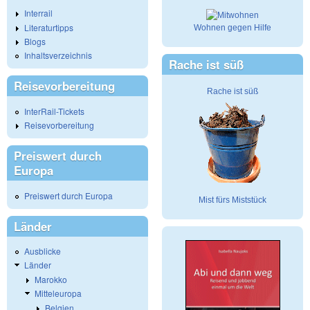
Interrail
Literaturtipps
Wohnen gegen Hilfe
Blogs
Inhaltsverzeichnis
Rache ist süß
Reisevorbereitung
Rache ist süß
InterRail-Tickets
Reisevorbereitung
Preiswert durch
Europa
Preiswert durch Europa
Mist fürs Miststück
Länder
Ausblicke
Länder
Marokko
Mitteleuropa
Belgien