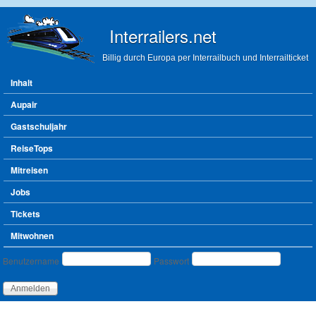
Direkt zum Inhalt
Interrailers.net
Billig durch Europa per Interrailbuch und Interrailticket
Hauptmenü
Inhalt
Aupair
Gastschuljahr
ReiseTops
Mitreisen
Jobs
Tickets
Mitwohnen
Benutzeranmeldung
Benutzername
Passwort