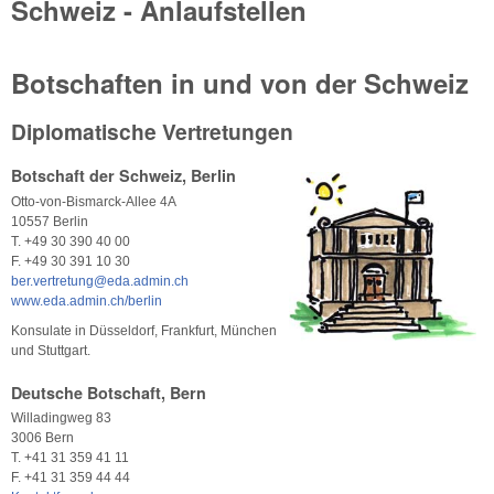
Schweiz - Anlaufstellen
Botschaften in und von der Schweiz
Diplomatische Vertretungen
Botschaft der Schweiz, Berlin
Otto-von-Bismarck-Allee 4A
10557 Berlin
T. +49 30 390 40 00
F. +49 30 391 10 30
ber.vertretung@eda.admin.ch
www.eda.admin.ch/berlin
Konsulate in Düsseldorf, Frankfurt, München
und Stuttgart.
Deutsche Botschaft, Bern
Willadingweg 83
3006 Bern
T. +41 31 359 41 11
F. +41 31 359 44 44