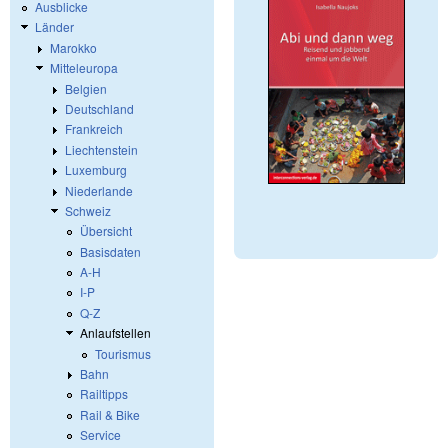
Ausblicke
Länder
Marokko
Mitteleuropa
Belgien
Deutschland
Frankreich
Liechtenstein
Luxemburg
Niederlande
Schweiz
Übersicht
Basisdaten
A-H
I-P
Q-Z
Anlaufstellen
Tourismus
Bahn
Railtipps
Rail & Bike
Service