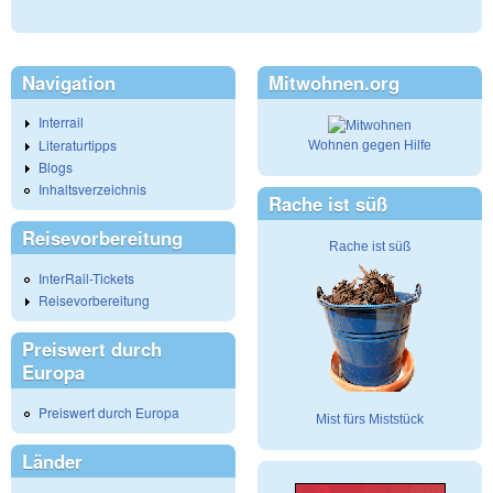
Navigation
Mitwohnen.org
Interrail
Literaturtipps
Wohnen gegen Hilfe
Blogs
Inhaltsverzeichnis
Rache ist süß
Reisevorbereitung
Rache ist süß
InterRail-Tickets
Reisevorbereitung
Preiswert durch
Europa
Preiswert durch Europa
Mist fürs Miststück
Länder