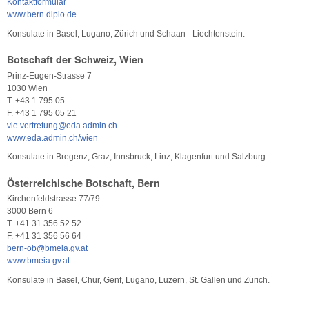
Kontaktformular
www.bern.diplo.de
Konsulate in Basel, Lugano, Zürich und Schaan - Liechtenstein.
Botschaft der Schweiz, Wien
Prinz-Eugen-Strasse 7
1030 Wien
T. +43 1 795 05
F. +43 1 795 05 21
vie.vertretung@eda.admin.ch
www.eda.admin.ch/wien
Konsulate in Bregenz, Graz, Innsbruck, Linz, Klagenfurt und Salzburg.
Österreichische Botschaft, Bern
Kirchenfeldstrasse 77/79
3000 Bern 6
T. +41 31 356 52 52
F. +41 31 356 56 64
bern-ob@bmeia.gv.at
www.bmeia.gv.at
Konsulate in Basel, Chur, Genf, Lugano, Luzern, St. Gallen und Zürich.