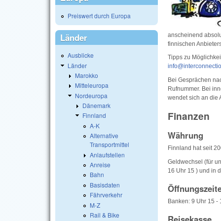
Preiswert durch Europa
anscheinend absolut
Länder
finnischen Anbieter
Ausblicke
Tipps zu Möglichkei
Länder
info@interconnecti
Marokko
Bei Gesprächen nach
Mitteleuropa
Rufnummer. Bei inne
Nordeuropa
wendet sich an die 
Dänemark
Finanzen
Finnland
A-K
Währung
Alternative
Transportmittel
Finnland hat seit 2
Anlaufstellen
Geldwechsel (für un
Anreise
16 Uhr 15 ) und in
Bahn
Basisdaten
Öffnungszeit
Fährverkehr
Banken: 9 Uhr 15 - 
M-Z
Rail & Bike
Reisekasse