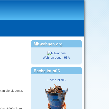
Mitwohnen.org
Wohnen gegen Hilfe
Rache ist süß
Rache ist süß
e an die Lieben zu
nächst 990 (
Tele
),