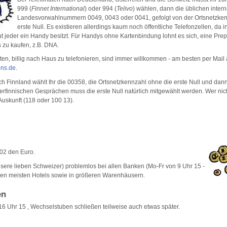
999 (
Finnet International
) oder 994 (
Telivo
) wählen, dann die üblichen inter
Landesvorwahlnummern 0049, 0043 oder 0041, gefolgt von der Ortsnetzken
erste Null. Es existieren allerdings kaum noch öffentliche Telefonzellen, da i
 jeder ein Handy besitzt. Für Handys ohne Kartenbindung lohnt es sich, eine Prep
s zu kaufen, z.B. DNA.
ten, billig nach Haus zu telefonieren, sind immer willkommen - am besten per Mail
ons.de
.
 Finnland wählt Ihr die 00358, die Ortsnetzkennzahl ohne die erste Null und dann
rfinnischen Gesprächen muss die erste Null natürlich mitgewählt werden. Wer nic
Auskunft (118 oder 100 13).
002 den Euro.
sere lieben Schweizer) problemlos bei allen Banken (Mo-Fr von 9 Uhr 15 -
 den meisten Hotels sowie in größeren Warenhäusern.
en
16 Uhr 15 , Wechselstuben schließen teilweise auch etwas später.