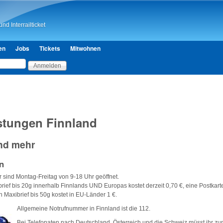
Direkt zum Inhalt
nd Interrailticket
en
Jobs
Tickets
Mitwohnen
istungen Finnland
nd mehr
n
 sind Montag-Freitag von 9-18 Uhr geöffnet.
brief bis 20g innerhalb Finnlands UND Europas kostet derzeit 0,70 €, eine Postkart
n Maxibrief bis 50g kostet in EU-Länder 1 €.
Allgemeine Notrufnummer in Finnland ist die 112.
Bei Telefonaten nach Deutschland, Österreich und die Schweiz müsst ihr zu