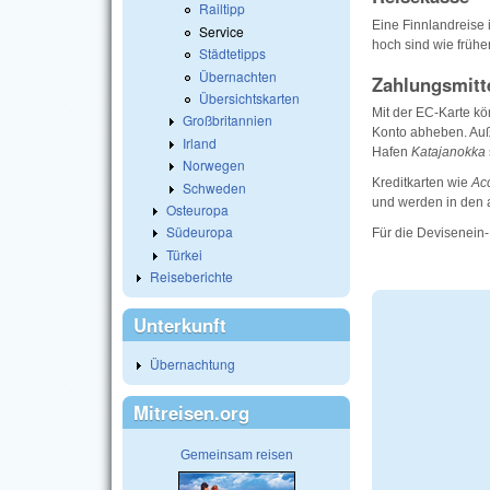
Railtipp
Eine Finnlandreise 
Service
hoch sind wie früher
Städtetipps
Übernachten
Zahlungsmitt
Übersichtskarten
Mit der EC-Karte k
Großbritannien
Konto abheben. Auß
Irland
Hafen
Katajanokka
Norwegen
Kreditkarten wie
Acc
Schweden
und werden in den a
Osteuropa
Südeuropa
Für die Devisenein-
Türkei
Reiseberichte
Unterkunft
Übernachtung
Mitreisen.org
Gemeinsam reisen