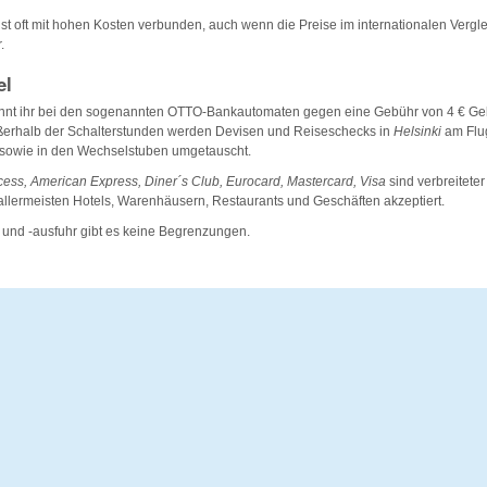
ist oft mit hohen Kosten verbunden, auch wenn die Preise im internationalen Vergle
.
el
önnt ihr bei den sogenannten OTTO-Bankautomaten gegen eine Gebühr von 4 € G
erhalb der Schalterstunden werden Devisen und Reiseschecks in
Helsinki
am Flu
sowie in den Wechselstuben umgetauscht.
ess, American Express, Diner´s Club, Eurocard, Mastercard, Visa
sind verbreiteter
llermeisten Hotels, Warenhäusern, Restaurants und Geschäften akzeptiert.
 und -ausfuhr gibt es keine Begrenzungen.