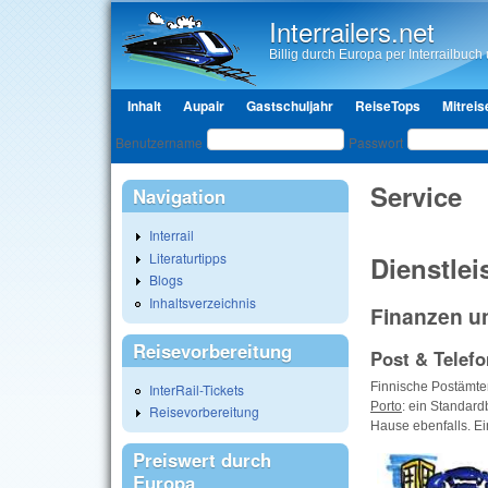
Interrailers.net
Billig durch Europa per Interrailbuch u
Hauptmenü
Inhalt
Aupair
Gastschuljahr
ReiseTops
Mitreis
Benutzeranmeldung
Benutzername
Passwort
Service
Navigation
Interrail
Literaturtipps
Dienstle
Blogs
Inhaltsverzeichnis
Finanzen u
Reisevorbereitung
Post & Telefo
Finnische Postämter
InterRail-Tickets
Porto
: ein Standard
Reisevorbereitung
Hause ebenfalls. Ei
Preiswert durch
Europa