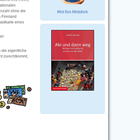
nationalen
nzahl ohne die
Mist fürs Miststück
n Finnland
aidkarte eines
 an
 die eigentliche
ht zurechtkommt,