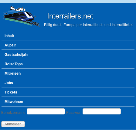
Direkt zum Inhalt
Interrailers.net
Billig durch Europa per Interrailbuch und Interrailticket
Hauptmenü
Inhalt
Aupair
Gastschuljahr
ReiseTops
Mitreisen
Jobs
Tickets
Mitwohnen
Benutzeranmeldung
Benutzername
Passwort