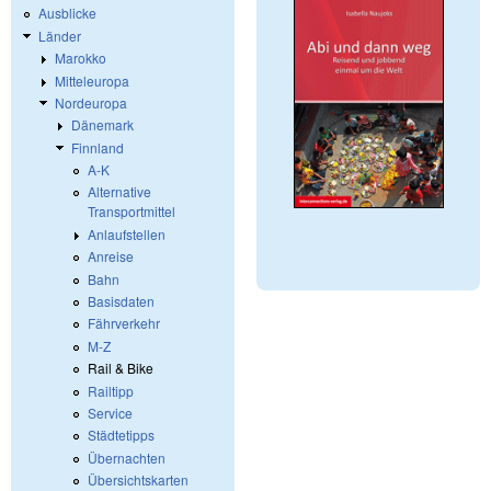
Ausblicke
Länder
Marokko
Mitteleuropa
Nordeuropa
Dänemark
Finnland
A-K
Alternative
Transportmittel
Anlaufstellen
Anreise
Bahn
Basisdaten
Fährverkehr
M-Z
Rail & Bike
Railtipp
Service
Städtetipps
Übernachten
Übersichtskarten