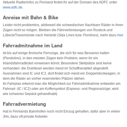
Aktuelle Radlerinfos zu Finnland findet ihr auf der Domain des ADFC unter
www.adfc.de
.
Anreise mit Bahn & Bike
Leider nicht problemlos, alldieweil die schwedischen Nachbarn Räder in ihren
Zügen nicht so mögen. Bleiben die Fährverbindungen von Rostock und
Lübeck/Travemünde nach Helsinki (
Silja Lines
bzw.
Finnlines
), mehr dazu
hier
.
Fahrradmitnahme im Land
Ist bis auf einige finnische Fernzüge, die sich für was Besseres halten
(
Pendolino
), in den meisten Zügen kein Problem, wenn ihr ein
Inlandsfahrradticket vorweisen könnt. Besondere Stellplätze sind keine
vorhanden: die Drahtesel werden meist im Schaffnerabteil abgestellt.
Ausnahmen sind IC und IC2, dort findet sich meist ein Doppelstockwagen, in
dem die Räder an vorher reservierten Plätzen stehen.
Im Fahrplan erkennt man die Möglichkeit zur Fahrradmitnahme entweder am
Fahrrad- (IC / IC2) oder am Koffersymbol (Express- und Regionalzüge; wird
wie schweres Gepäck gehandhabt)
Fahrradvermietung
Hat in Finnlands Bahnhöfen noch nicht Einzug gehalten, dafür aber in vielen
JHs, dazu oft private Anbieter.