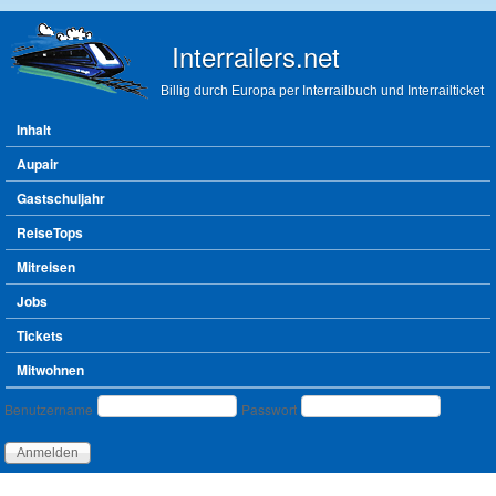
Direkt zum Inhalt
Interrailers.net
Billig durch Europa per Interrailbuch und Interrailticket
Hauptmenü
Inhalt
Aupair
Gastschuljahr
ReiseTops
Mitreisen
Jobs
Tickets
Mitwohnen
Benutzeranmeldung
Benutzername
Passwort