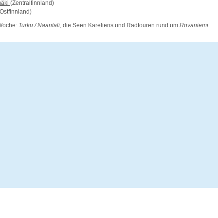
mäki
(Zentralfinnland)
Ostfinnland)
 Woche:
Turku / Naantali
, die Seen Kareliens und Radtouren rund um
Rovaniemi
.