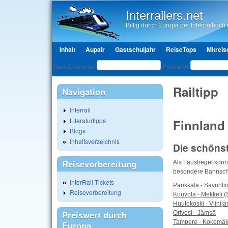
Interrailers.net
Billig durch Europa per Interrailbuch u
Hauptmenü
Inhalt
Aupair
Gastschuljahr
ReiseTops
Mitreis
Benutzeranmeldung
Benutzername
Passwort
Railtipp
Navigation
Interrail
Literaturtipps
Finnland
Blogs
Inhaltsverzeichnis
Die schöns
Reisevorbereitung
Als Faustregel könn
besondere Bahnschm
InterRail-Tickets
Parikkala - Savonli
Reisevorbereitung
Kouvola - Mekkeli
(
Huutokoski - Viinijär
Preiswert durch
Orivesi - Jämsä
Tampere - Kokemäk
Europa