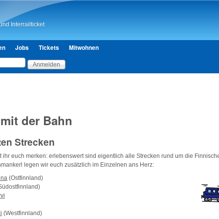
Direkt zum Inhalt
nd Interrailticket
en
Jobs
Tickets
Mitwohnen
 mit der Bahn
ten Strecken
t ihr euch merken: erlebenswert sind eigentlich alle Strecken rund um die Finnische
ankerl legen wir euch zusätzlich im Einzelnen ans Herz:
nna
(Ostfinnland)
Südostfinnland)
vi
i
(Westfinnland)