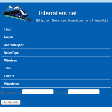
Direkt zum Inhalt
Interrailers.net
Billig durch Europa per Interrailbuch und Interrailticket
Hauptmenü
Inhalt
Aupair
Gastschuljahr
ReiseTops
Mitreisen
Jobs
Tickets
Mitwohnen
Benutzeranmeldung
Benutzername
Passwort