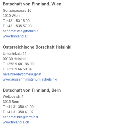
Botschaft von Finnland, Wien
Gonzagagasse 16
1010 Wien
T. +43 1 53 15 90
F. +43 1 535 57 03
sanomat.wie@formin.fi
www.finnland.at
Österreichische Botschaft Helsinki
Unioninkatu 22
00130 Helsinki
T. +358 9 681 86 00
F. +358 9 66 50 84
helsinki-ob@bmeia.gv.at
www.aussenministerium.at/helsinki
Botschaft von Finnland, Bern
Weltpoststr. 4
3015 Bern
T. +41 31 350 41 00
F. +41 31 350 41 07
sanomat.brn@formin.fi
www.finlandia.ch