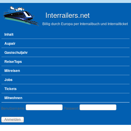
Direkt zum Inhalt
Interrailers.net
Billig durch Europa per Interrailbuch und Interrailticket
Hauptmenü
Inhalt
Aupair
Gastschuljahr
ReiseTops
Mitreisen
Jobs
Tickets
Mitwohnen
Benutzeranmeldung
Benutzername
Passwort