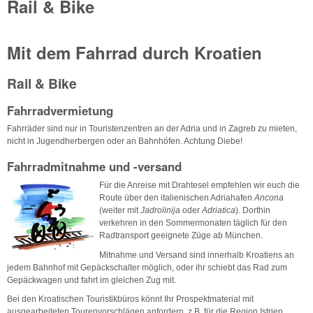
Rail & Bike
Mit dem Fahrrad durch Kroatien
Rail & Bike
Fahrradvermietung
Fahrräder sind nur in Touristenzentren an der Adria und in Zagreb zu mieten,
nicht in Jugendherbergen oder an Bahnhöfen. Achtung Diebe!
Fahrradmitnahme und -versand
Für die Anreise mit Drahtesel empfehlen wir euch die
Route über den italienischen Adriahafen
Ancona
(weiter mit
Jadrolinija
oder
Adriatica
). Dorthin
verkehren in den Sommermonaten täglich für den
Radtransport geeignete Züge ab München.
Mitnahme und Versand sind innerhalb Kroatiens an
jedem Bahnhof mit Gepäckschalter möglich, oder ihr schiebt das Rad zum
Gepäckwagen und fahrt im gleichen Zug mit.
Bei den Kroatischen Touristikbüros könnt Ihr Prospektmaterial mit
ausgearbeiteten Tourenvorschlägen anfordern, z.B. für die Region Istrien.