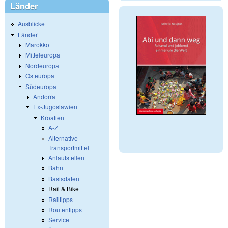
Länder
Ausblicke
Länder
Marokko
Mitteleuropa
Nordeuropa
Osteuropa
Südeuropa
Andorra
Ex-Jugoslawien
Kroatien
A-Z
Alternative
Transportmittel
Anlaufstellen
Bahn
Basisdaten
Rail & Bike
Railtipps
Routentipps
Service