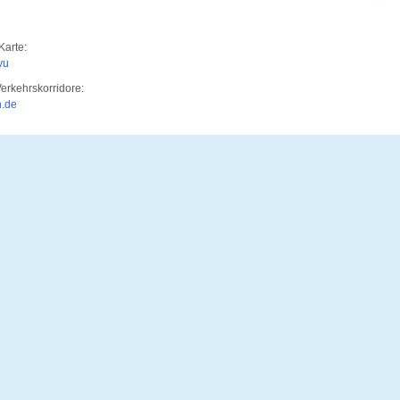
Karte:
yu
erkehrskorridore:
.de