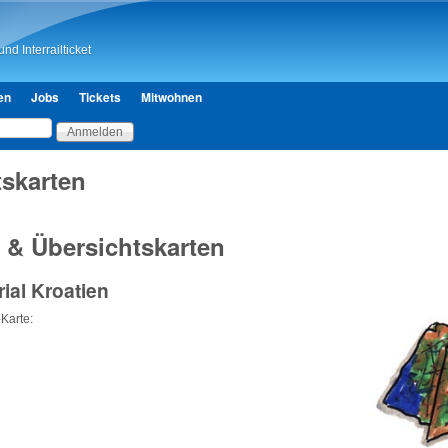
Direkt zum Inhalt
nd Interrailticket
en
Jobs
Tickets
Mitwohnen
tskarten
 & Übersichtskarten
ial Kroatien
-Karte: