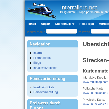
Interrailers.net
Billig durch Europa per Interrailbuch u
Hauptmenü
Inhalt
Aupair
Gastschuljahr
ReiseTops
Mitreis
Benutzeranmeldung
Benutzername
Passwort
Übersich
Navigation
Interrail
Literaturtipps
Strecken-
Blogs
Inhaltsverzeichnis
Kartenmater
Reisevorbereitung
Interaktive Kroatien
www.multimap.com
InterRail-Tickets
Politische Karte:
Reisevorbereitung
www.lib.utexas.edu
Physische Karte:
Preiswert durch
www.lib.utexas.edu
Europa