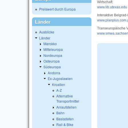
Wirtschaft:
www.lib.utexas.edu
Preiswert durch Europa
Interaktive Belgrad-
Länder
www.planplus.com.
Transeuropäische V
Ausblicke
www.smwa.sachsen
Länder
Marokko
Mitteleuropa
Nordeuropa
Osteuropa
Südeuropa
Andorra
Ex-Jugoslawien
Kroatien
A-Z
Alternative
Transportmittel
Anlaufstellen
Bahn
Basisdaten
Rail & Bike