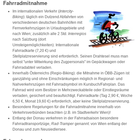
Fahrradmitnahme
I
m internationalen Verkehr (
Intercity-
Biking
): täglich ein Dutzend Abfahrten von
verschiedenen deutschen Bahnhöfen mit
Fernverkehrszügen in Urlaubsgebiete und
nach Wien; zusätzlich alle 2 Std.
Interregios
nach Salzburg (dort
Umsteigemöglichkeiten). Internationale
Fahrradkarte (7,20 €) und
Stellplatzreservierung sind erforderlich. Seinen Drahtesel muss man
selbst "unter Mitwirkung des Zugpersonals" im Gepäckwagen oder
Fahrradabteil verladen.
Innerhalb Österreichs (Regio-Biking): die Mitnahme in ÖBB-Zügen ist
ganzjährig und ohne Einschränkungen möglich in Regional- und
Nahverkehrszügen mit Fahrradsymbol im Kursbuch/Fahrplan. Das
Fahrrad wird vom Besitzer in Mehrzweckabteile oder Einstiegsräume
verladen, gesichert und beaufsichtigt. Fahrradkarte (Tag 2,90 €, Woche
6,50 €, Monat 19,60 €) erforderlich, aber keine Stellplatzreservierung.
Besondere Regelungen für die Fahrradmitnahme innerhalb von
Verkehrsverbünden beachten (z.B. im Stadtverkehr Wien)!
Entlang der Donau verkehren in der Fahrradsaison besondere
Fahrradtransportzüge,
Rad-Tramper
genannt: von Wien entlang der
Donau und zum Neusiedlersee.