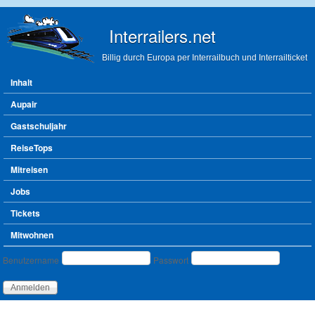
Direkt zum Inhalt
Interrailers.net
Billig durch Europa per Interrailbuch und Interrailticket
Hauptmenü
Inhalt
Aupair
Gastschuljahr
ReiseTops
Mitreisen
Jobs
Tickets
Mitwohnen
Benutzeranmeldung
Benutzername
Passwort