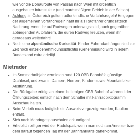
wie vor die Donauroute von Passau nach Wien mit ordentlich
ausgebauter Infrastruktur (und mordsmäßigem Betrieb in der Saison).
Achtung
: in Österreich gelten radlerfeindliche Vorfahrtsregeln! Entgegen
der allgemeinen Vorrangregeln habt ihr als Radfahrer grundsätzlich
Nachrang, wenn Ihr auf Radwegen unterwegs seid, auch gegenüber
abbiegenden Autofahrern, die euren Radweg kreuzen, wenn ihr
geradeaus weiterfahrt!
Noch eine
alpenländische Kuriosität
: Kinder-Fahrradanhänger sind zur
Zeit noch einzelgenehmigungspflichtig (Genehmigung wird in jedem
Bundesland extra erteilt)!
Mieträder
Im Sommerhalbjahr vermieten rund 120 ÖBB-Bahnhöfe günstige
Drahtesel, und zwar in Damen-, Herren-, Kinder- sowie Mountainbike-
Ausführung.
Die Rückgabe erfolgt an einem beliebigen ÖBB-Bahnhof während der
Öffnungszeiten; einfach nach dem Schalter mit Fahrradpiktogramm
Ausschau halten.
Beim Verleih muss lediglich ein Ausweis vorgezeigt werden, Kaution
entfällt.
Sich nach Mehrtagespauschalen erkundigen!
Erheblich billiger wird der Radelspaß, wenn man noch am Anreise- bzw.
dem darauf folgenden Tag mit der Bahnfahrkarte daherkommt.