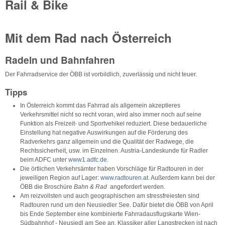
Rail & Bike
Mit dem Rad nach Österreich
Radeln und Bahnfahren
Der Fahrradservice der ÖBB ist vorbildlich, zuverlässig und nicht teuer.
Tipps
In Österreich kommt das Fahrrad als allgemein akzeptieres
Verkehrsmittel nicht so recht voran, wird also immer noch auf seine
Funktion als Freizeit- und Sportvehikel reduziert. Diese bedauerliche
Einstellung hat negative Auswirkungen auf die Förderung des
Radverkehrs ganz allgemein und die Qualität der Radwege, die
Rechtssicherheit, usw. im Einzelnen. Austria-Landeskunde für Radler
beim ADFC unter
www1.adfc.de
.
Die örtlichen Verkehrsämter haben Vorschläge für Radtouren in der
jeweiligen Region auf Lager:
www.radtouren.at
. Außerdem kann bei der
ÖBB die Broschüre
Bahn & Rad
angefordert werden.
Am reizvollsten und auch geographischen am stressfreiesten sind
Radtouren rund um den Neusiedler See. Dafür bietet die ÖBB von April
bis Ende September eine kombinierte Fahrradausflugskarte Wien-
Südbahnhof - Neusiedl am See an. Klassiker aller Langstrecken ist nach