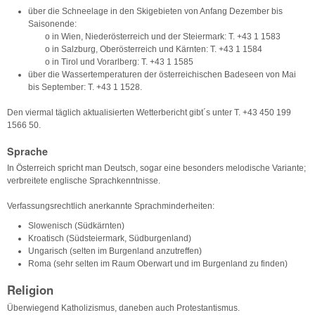
über die Schneelage in den Skigebieten von Anfang Dezember bis
Saisonende:
o in Wien, Niederösterreich und der Steiermark: T. +43 1 1583
o in Salzburg, Oberösterreich und Kärnten: T. +43 1 1584
o in Tirol und Vorarlberg: T. +43 1 1585
über die Wassertemperaturen der österreichischen Badeseen von Mai
bis September: T. +43 1 1528.
Den viermal täglich aktualisierten Wetterbericht gibt´s unter T. +43 450 199
1566 50.
Sprache
In Österreich spricht man Deutsch, sogar eine besonders melodische Variante;
verbreitete englische Sprachkenntnisse.
Verfassungsrechtlich anerkannte Sprachminderheiten:
Slowenisch (Südkärnten)
Kroatisch (Südsteiermark, Südburgenland)
Ungarisch (selten im Burgenland anzutreffen)
Roma (sehr selten im Raum Oberwart und im Burgenland zu finden)
Religion
Überwiegend Katholizismus, daneben auch Protestantismus.