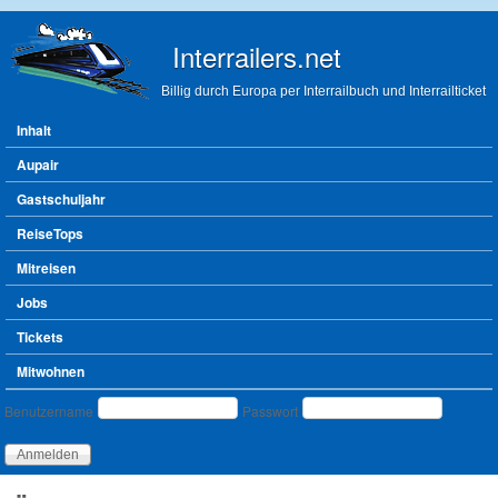
Direkt zum Inhalt
Interrailers.net
Billig durch Europa per Interrailbuch und Interrailticket
Hauptmenü
Inhalt
Aupair
Gastschuljahr
ReiseTops
Mitreisen
Jobs
Tickets
Mitwohnen
Benutzeranmeldung
Benutzername
Passwort