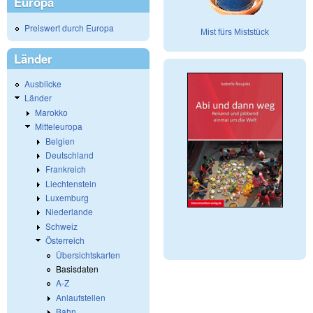
Europa
Preiswert durch Europa
Mist fürs Miststück
Länder
Ausblicke
Länder
Marokko
Mitteleuropa
Belgien
Deutschland
Frankreich
Liechtenstein
Luxemburg
Niederlande
Schweiz
Österreich
Übersichtskarten
Basisdaten
A-Z
Anlaufstellen
Bahn