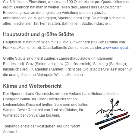
Ca. 8 Millionen Einwohner, was knapp 100 Österreicher pro Quadratkilometer
ergibt. Dennoch hat man in weiten Teilen des Landes das Gefühl dichter
Besiedlung, was an der ungleichen Verteilung und den gänzlich
unbesiedelten, da zu gebirgigen, Alpenregionen liegt. Da drängt sich dann
alles im schmalen Tal: Fernstraßen, Bahnlinien, Städte, Industrie ...
Hauptstadt und größte Städte
Hauptstadt ist natürlich Wien mit 1,6 Mio. Einwohnern (560 km Luftlinie von
Frankfurt/Main entfernt). Dass kulturelle Zentrum des Landes
www.wien.gv.at
.
Größte Städte sind meist zugleich Landeshauptstädte (in Klammern
Bundesland): Graz (Steiermark), Linz (Oberösterreich), Salzburg (Salzburg),
Innsbruck (Tirol), Klagenfurt (Kärnten). Richtiges Großstadtgefühl lässt aber nur
die unangefochtene Metropole Wien aufkommen.
Klima und Wetterbericht
Der Alpennordrand Österreichs mit dem Vorland hat mitteleuropäisches
Übergangsklima. Im
Osten Österreichs schon
kontinentales Klima mit heißen Sommern und kalten
Wintern. Beste Reisezeit von Juni bis Oktober, für
Wintersportler von Januar bis April.
Tonbanddienste der Post geben Tag und Nacht
Auskunft: