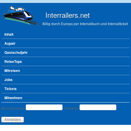
Direkt zum Inhalt
Interrailers.net
Billig durch Europa per Interrailbuch und Interrailticket
Hauptmenü
Inhalt
Aupair
Gastschuljahr
ReiseTops
Mitreisen
Jobs
Tickets
Mitwohnen
Benutzeranmeldung
Benutzername
Passwort