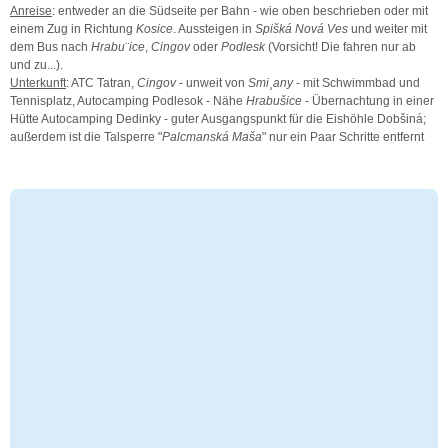
Anreise
: entweder an die Südseite per Bahn - wie oben beschrieben oder mit
einem Zug in Richtung
Kosice
. Aussteigen in
Spišká Nová Ves
und weiter mit
dem Bus nach
Hrabu¨ice
,
Cingov
oder
Podlesk
(Vorsicht! Die fahren nur ab
und zu...).
Unterkunft
: ATC Tatran,
Cingov
- unweit von
Smi¸any
- mit Schwimmbad und
Tennisplatz, Autocamping Podlesok - Nähe
Hrabušice
- Übernachtung in einer
Hütte Autocamping Dedinky - guter Ausgangspunkt für die Eishöhle Dobšiná;
außerdem ist die Talsperre "
Palcmanská Maša
" nur ein Paar Schritte entfernt