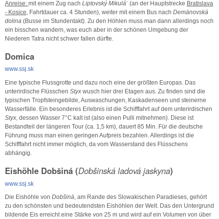
Anreise:
mit einem Zug nach
Liptovský Mikulá
¨ (an der Hauptstrecke
Bratislava
- Kosice
, Fahrtdauer ca. 4 Stunden), weiter mit einem Bus nach
Demänovská
dolina
(Busse im Stundentakt). Zu den Höhlen muss man dann allerdings noch
ein bisschen wandern, was euch aber in der schönen Umgebung der
Niederen Tatra nicht schwer fallen dürfte.
Domica
www.ssj.sk
Eine typische Flussgrotte und dazu noch eine der größten Europas. Das
unterirdische Flüsschen
Styx
wusch hier drei Etagen aus. Zu finden sind die
typischen Tropfsteingebilde, Auswaschungen, Kaskadenseen und steinerne
Wasserfälle. Ein besonderes Erlebnis ist die Schifffahrt auf dem unterirdischen
Styx
, dessen Wasser 7°C kalt ist (also einen Pulli mitnehmen). Diese ist
Bestandteil der längeren Tour (ca. 1,5 km), dauert 85 Min. Für die deutsche
Führung muss man einen geringen Aufpreis bezahlen. Allerdings ist die
Schifffahrt nicht immer möglich, da vom Wasserstand des Flüsschens
abhängig.
Eishöhle Dobšiná (
Dobšinská ladová jaskyna
)
www.ssj.sk
Die Eishöhle von
Dobšiná
, am Rande des Slowakischen Paradieses, gehört
zu den schönsten und bedeutendsten Eishöhlen der Welt. Das den Untergrund
bildende Eis erreicht eine Stärke von 25 m und wird auf ein Volumen von über