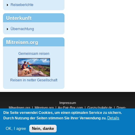
Reiseberichte
Unterkunft
Übernachtung
Mitreisen.org
Gemeinsam reisen
Reisen in netter Gesellschaft
Impressum
Mitwohnen.org
|
Mitreisen.org
|
Au-Pair-Box.com
|
Gastschuljahr.de
|
Down-
Die Seite verwendet Cookies, um einen optimalen Service zu sichern.
Under.org
|
Elderpair.com
|
Interconnections-Verlag.de
|
Natur-und-Umwelt.org
|
ReiseTops.com
|
Details
Durch Nutzung der Seiten stimmen Sie ihrer Verwendung zu.
Bewerben.com
|
Schenken.net
OK, I agree
Nein, danke