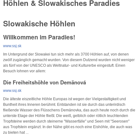
Höhlen & Slowakisches Paradies
Slowakische Höhlen
Willkommen im Paradies!
www.ssj.sk
Im Untergrund der Slowakei tun sich mehr als 3700 Höhlen auf, von denen
zwölf zugänglich gemacht wurden. Von diesem Dutzend wurden nicht weniger
als fünf von der UNESCO als Weltnatur- und Kulturerbe eingestuft. Einen
Besuch lohnen vor allem:
Die Freiheitshöhle von Demänová
www.ssj.sk
Die älteste eiszeitliche Höhle Europas ist wegen der Vielgestaltigkeit und
Buntheit ihres Inneren berühmt. Entstanden ist sie durch das unterirdisch
fließende Wasser des Flüsschens Demänovka, das auch heute noch durch die
unterste Etage der Höhle fließt. Die weiß, gelblich oder rötlich leuchtenden
Tropfsteine werden durch steinerne "Wasserfälle" und Seen mit "Seerosen"
aus Tropfstein ergänzt. In der Nähe gibt es noch eine Eishöhle, die auch was
zu bieten hat ...