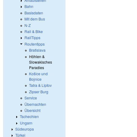
Anlaufstellen
Bahn
Basisdaten
Mit dem Bus
N-Z
Rail & Bike
RailTipps
Routentipps
Bratislava
Höhlen &
Slowakisches
Paradies
Košice und
Bojnice
Tatra & Liptov
Zipser Burg
Service
Übernachten
Übersicht
Tschechien
Ungarn
Südeuropa
Türkei