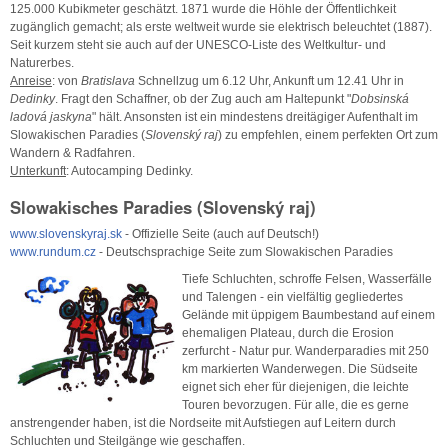
125.000 Kubikmeter geschätzt. 1871 wurde die Höhle der Öffentlichkeit
zugänglich gemacht; als erste weltweit wurde sie elektrisch beleuchtet (1887).
Seit kurzem steht sie auch auf der UNESCO-Liste des Weltkultur- und
Naturerbes.
Anreise
: von
Bratislava
Schnellzug um 6.12 Uhr, Ankunft um 12.41 Uhr in
Dedinky
. Fragt den Schaffner, ob der Zug auch am Haltepunkt "
Dobsinská
ladová jaskyna
" hält. Ansonsten ist ein mindestens dreitägiger Aufenthalt im
Slowakischen Paradies (
Slovenský raj
) zu empfehlen, einem perfekten Ort zum
Wandern & Radfahren.
Unterkunft
: Autocamping Dedinky.
Slowakisches Paradies (Slovenský raj)
www.slovenskyraj.sk
- Offizielle Seite (auch auf Deutsch!)
www.rundum.cz
- Deutschsprachige Seite zum Slowakischen Paradies
Tiefe Schluchten, schroffe Felsen, Wasserfälle
und Talengen - ein vielfältig gegliedertes
Gelände mit üppigem Baumbestand auf einem
ehemaligen Plateau, durch die Erosion
zerfurcht - Natur pur. Wanderparadies mit 250
km markierten Wanderwegen. Die Südseite
eignet sich eher für diejenigen, die leichte
Touren bevorzugen. Für alle, die es gerne
anstrengender haben, ist die Nordseite mit Aufstiegen auf Leitern durch
Schluchten und Steilgänge wie geschaffen.