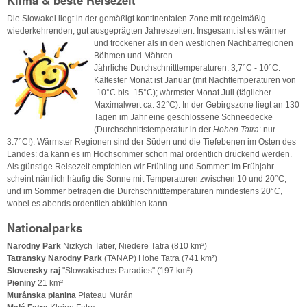
Die Slowakei liegt in der gemäßigt kontinentalen Zone mit regelmäßig
wiederkehrenden, gut ausgeprägten Jahreszeiten. Insgesamt ist es wärmer
und trockener als in den westlichen
Nachbarregionen
Böhmen und Mähren.
Jährliche Durchschnitttemperaturen: 3,7°C - 10°C.
Kältester Monat ist Januar (mit Nachttemperaturen von
-10°C bis -15°C); wärmster Monat Juli (täglicher
Maximalwert ca. 32°C). In der Gebirgszone liegt an 130
Tagen im Jahr eine geschlossene Schneedecke
(Durchschnittstemperatur in der
Hohen Tatra
: nur
3.7°C!). Wärmster Regionen sind der Süden und die Tiefebenen im Osten des
Landes: da kann es im Hochsommer schon mal ordentlich drückend werden.
Als günstige Reisezeit empfehlen wir Frühling und Sommer: im Frühjahr
scheint nämlich häufig die Sonne mit Temperaturen zwischen 10 und 20°C,
und im Sommer betragen die Durchschnitttemperaturen mindestens 20°C,
wobei es abends ordentlich abkühlen kann.
Nationalparks
Narodny Park
Nizkych Tatier, Niedere Tatra (810 km²)
Tatransky Narodny Park
(TANAP) Hohe Tatra (741 km²)
Slovensky raj
"Slowakisches Paradies" (197 km²)
Pieniny
21 km²
Muránska planina
Plateau Murán