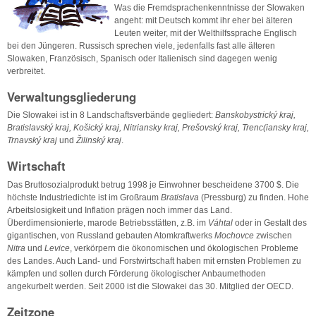
Was die Fremdsprachenkenntnisse der Slowaken
angeht: mit Deutsch kommt ihr eher bei älteren
Leuten weiter, mit der Welthilfssprache Englisch
bei den Jüngeren. Russisch sprechen viele, jedenfalls fast alle älteren
Slowaken, Französisch, Spanisch oder Italienisch sind dagegen wenig
verbreitet.
Verwaltungsgliederung
Die Slowakei ist in 8 Landschaftsverbände gegliedert:
Banskobystrický kraj,
Bratislavský kraj, Košický kraj, Nitriansky kraj, Prešovský kraj, Trenc(iansky kraj,
Trnavský kraj
und
Žilinský kraj
.
Wirtschaft
Das Bruttosozialprodukt betrug 1998 je Einwohner bescheidene 3700 $. Die
höchste Industriedichte ist im Großraum
Bratislava
(Pressburg) zu finden. Hohe
Arbeitslosigkeit und Inflation prägen noch immer das Land.
Überdimensionierte, marode Betriebsstätten, z.B. im
Váhtal
oder in Gestalt des
gigantischen, von Russland gebauten Atomkraftwerks
Mochovce
zwischen
Nitra
und
Levice
, verkörpern die ökonomischen und ökologischen Probleme
des Landes. Auch Land- und Forstwirtschaft haben mit ernsten Problemen zu
kämpfen und sollen durch Förderung ökologischer Anbaumethoden
angekurbelt werden. Seit 2000 ist die Slowakei das 30. Mitglied der OECD.
Zeitzone