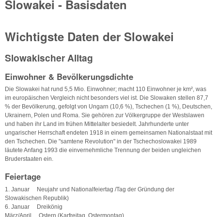
Slowakei - Basisdaten
Wichtigste Daten der Slowakei
Slowakischer Alltag
Einwohner & Bevölkerungsdichte
Die Slowakei hat rund 5,5 Mio. Einwohner; macht 110 Einwohner je km², was
im europäischen Vergleich nicht besonders viel ist. Die Slowaken stellen 87,7
% der Bevölkerung, gefolgt von Ungarn (10,6 %), Tschechen (1 %), Deutschen,
Ukrainern, Polen und Roma. Sie gehören zur Völkergruppe der Westslawen
und haben ihr Land im frühen Mittelalter besiedelt. Jahrhunderte unter
ungarischer Herrschaft endeten 1918 in einem gemeinsamen Nationalstaat mit
den Tschechen. Die "samtene Revolution" in der Tschechoslowakei 1989
läutete Anfang 1993 die einvernehmliche Trennung der beiden ungleichen
Bruderstaaten ein.
Feiertage
1. Januar Neujahr und Nationalfeiertag /Tag der Gründung der
Slowakischen Republik)
6. Januar Dreikönig
März/April Ostern (Karfreitag, Ostermontag)