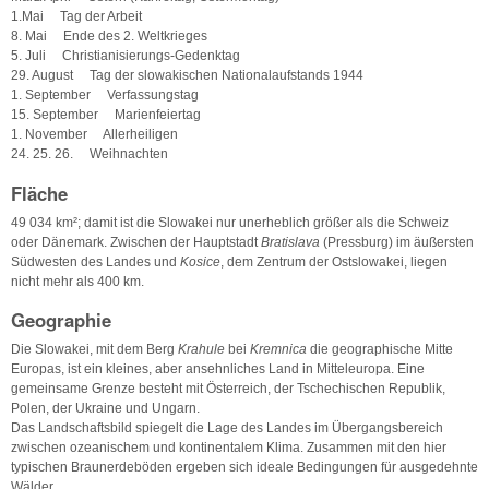
1.Mai Tag der Arbeit
8. Mai Ende des 2. Weltkrieges
5. Juli Christianisierungs-Gedenktag
29. August Tag der slowakischen Nationalaufstands 1944
1. September Verfassungstag
15. September Marienfeiertag
1. November Allerheiligen
24. 25. 26. Weihnachten
Fläche
49 034 km²; damit ist die Slowakei nur unerheblich größer als die Schweiz
oder Dänemark. Zwischen der Hauptstadt
Bratislava
(Pressburg) im äußersten
Südwesten des Landes und
Kosice
, dem Zentrum der Ostslowakei, liegen
nicht mehr als 400 km.
Geographie
Die Slowakei, mit dem Berg
Krahule
bei
Kremnica
die geographische Mitte
Europas, ist ein kleines, aber ansehnliches Land in Mitteleuropa. Eine
gemeinsame Grenze besteht mit Österreich, der Tschechischen Republik,
Polen, der Ukraine und Ungarn.
Das Landschaftsbild spiegelt die Lage des Landes im Übergangsbereich
zwischen ozeanischem und kontinentalem Klima. Zusammen mit den hier
typischen Braunerdeböden ergeben sich ideale Bedingungen für ausgedehnte
Wälder.