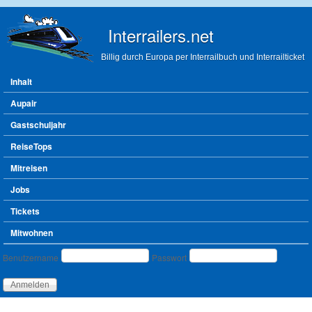
Direkt zum Inhalt
Interrailers.net
Billig durch Europa per Interrailbuch und Interrailticket
Hauptmenü
Inhalt
Aupair
Gastschuljahr
ReiseTops
Mitreisen
Jobs
Tickets
Mitwohnen
Benutzeranmeldung
Benutzername
Passwort