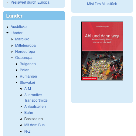
Preiswert durch Europa
Mist fürs Miststück
Länder
Ausblicke
Länder
Marokko
Mitteleuropa
Nordeuropa
Osteuropa
Bulgarien
Polen
Rumänien
Slowakei
A-M
Alternative
Transportmittel
Anlaufstellen
Bahn
Basisdaten
Mit dem Bus
N-Z