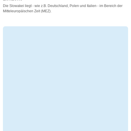
Die Slowakei liegt - wie z.B. Deutschland, Polen und Italien - im Bereich der
Mitteleuropäischen Zeit (MEZ).