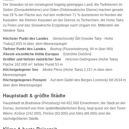
Die Slowakei ist ein vorwiegend hügelig-gebirgiges Land; die Tiefebenen im
Süden (Donautiefebene) und Osten (Ostslowakische Ebene) machen gerade
mal 29 % der Fläche aus. Auf den restlichen 71 % dominieren im Norden die
Karpaten: die
Kleinen Karpaten
an der Grenze zu Tschechien, die
Hohe Tatra
zu Polen und das
Slowakische Erzgebirge
nach Ungarn hin. Mittendrin die
Niedere Tatra
.
Höchster Punkt des Landes
Gerlachovský Štit
(Vysoke Tatry - Hohe
Tratra)2,655 m über dem Meeresspiegel
Tiefster Punkt des Landes
Bodrog
(Flussniederung, 94 m über NN)
Älteste eiszeitliche Höhle Europas
Eishöhle
Dobšiná
Größter und tiefster natürlicher See
Hincovo
-Gebirgssee (Hohe Tatra)
Fläche 182.000 m²; tiefster Punkt 53 m
Höchstgelegener See
Modre Pleso
(
Hohe Tatra
) 2,157 m über dem
Meeresspiegel
Höchstgelegenes Postamt
Auf dem Gipfel des Berges
Lomnický štít
2634 m
über dem Meeresspiegel
Hauptstadt & größte Städte
Hauptstadt ist
Bratislava
(Pressburg) mit 452.000 Einwohnern; die Stadt an der
Donau, dominiert von ihrer spätmittelalterlichen Burg, liegt quasi vor den Toren
Wiens.
Košice
(242.000),
Prešov
(93.000) und
Nitra
(88.000) sind die
nächstgrößeren Städte.
Klima & beste Reisezeit