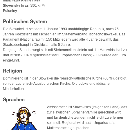
Malá Fatra
Kleine Fatra
Slovensky kras
(361 km²)
Poloniny
Politisches System
Die Slowakei ist seit dem 1. Januar 1993 unabhängige Republik, nach 75
Jahren Koexistenz mit Tschechien im Staatenverband Tschechoslowakei. Das
Parlament (Nationalrat) mit 150 Mitgliedern wird alle 4 Jahre gewählt, das
Staatsoberhaupt in Direktwahl alle 5 Jahre.
Der junge Staat bewegt sich mit Siebenmeilenstiefeln auf die Markwirtschaft zu
und ist seit 2004 Mitgliedsstaat der Europäischen Union; 2009 wurde der Euro
eingeführt.
Religion
Dominierend ist in der Slowakei die römisch-katholische Kirche (60 %), gefolgt
von der Lutherisch-Augsburgischen Kirche. Orthodoxe und jüdische
Minderheiten.
Sprachen
Amtssprache ist Slowakisch (im ganzen Land), das
zur slawischen Sprachenfamilie gerechnet wird
und für deutsche Zungen nicht leicht zu erlernen
sein soll. Regional wird auch Ungarisch als
Muttersprache gesprochen.