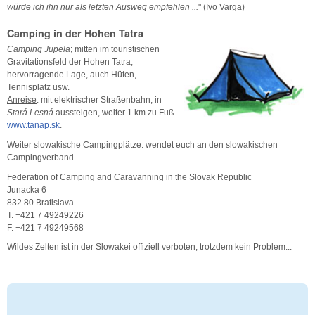
würde ich ihn nur als letzten Ausweg empfehlen ...
" (Ivo Varga)
Camping in der Hohen Tatra
Camping Jupela
; mitten im touristischen
Gravitationsfeld der Hohen Tatra;
hervorragende Lage, auch Hüten,
Tennisplatz usw.
Anreise
: mit elektrischer Straßenbahn; in
Stará Lesná
aussteigen, weiter 1 km zu Fuß.
www.tanap.sk
.
Weiter slowakische Campingplätze: wendet euch an den slowakischen
Campingverband
Federation of Camping and Caravanning in the Slovak Republic
Junacka 6
832 80 Bratislava
T. +421 7 49249226
F. +421 7 49249568
Wildes Zelten ist in der Slowakei offiziell verboten, trotzdem kein Problem...