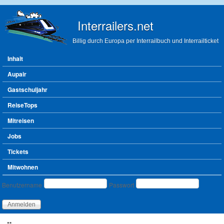
Direkt zum Inhalt
Interrailers.net
Billig durch Europa per Interrailbuch und Interrailticket
Hauptmenü
Inhalt
Aupair
Gastschuljahr
ReiseTops
Mitreisen
Jobs
Tickets
Mitwohnen
Benutzeranmeldung
Benutzername
Passwort