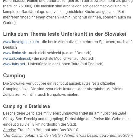
Ferienhäuser, Hütten und Landhäuser gibt es in der Slowakei mehr als genug
(nämlich 75.000!). Die meisten sind architektonisch geschmackvoll und mit
kompletter Sanitäranlage und voll eingerichteter Küche ausgestattet. Bei
mehreren findet ihr einen offenen Kamin (nicht nur drinnen, sondern auch im
Garten).
Links zum Thema feste Unterkunft in der Slowakei
www.travelguide.com
- die beste Alternative; in mehreren Sprachen, auch auf
Deutsch
www.limba.sk
- auch nicht schlecht (u.a. auf Deutsch)
www.skonline.sk
- die nächste Möglichkeit auf Deutsch
www.tatry.net
- Unterkünfte in der Hohen Tatra (auf Englisch)
Camping
Die Slowakei verfügt über ein recht gut ausgebautes Netz offizieller
Campingplätze. Die sind zwar nicht luxuriös, aber akzeptabel. Auf vielen
Zeltplätzen könnt ihr auch Bungalows mieten.
Camping in Bratislava
Bescheidene Zeltplätze mit Viererbungalows findet ihr am hübschen
Zlaté
Piesky
-See. Dreckig und ungepflegt, Diebstahlgefahr, Preise fürs Gebotene
eindeutig zu viel. 8 km nordöstlich der Stadt.
Anreise
: Tram 2 ab Bahnhof oder Bus 32/110.
"
Der Campingplatz ist in den letzten Jahren etwas besser geworden; trotzdem