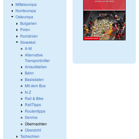
Mitteleuropa
Nordeuropa
Osteuropa
Bulgarien
Polen
Rumänien
Slowakei
A-M
Alternative
Transportmittel
Anlaufstellen
Bahn
Basisdaten
Mit dem Bus
N-Z
Rail & Bike
RailTipps
Routentipps
Service
Übernachten
Übersicht
Tschechien