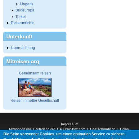
Ungarn
Südeuropa
Türkei
Reiseberichte
Unterkunft
Übernachtung
Mitreisen.org
Gemeinsam reisen
Reisen in netter Gesellschaft
Impressum
Mitwohnen.org
|
Mitreisen.org
|
Au-Pair-Box.com
|
Gastschuljahr.de
|
Down-
Die Seite verwendet Cookies, um einen optimalen Service zu sichern.
Under.org
|
Elderpair.com
|
Interconnections-Verlag.de
|
Natur-und-Umwelt.org
|
ReiseTops.com
|