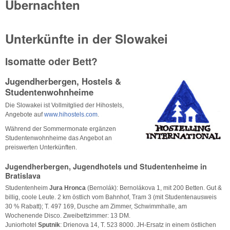
Übernachten
Unterkünfte in der Slowakei
Isomatte oder Bett?
Jugendherbergen, Hostels &
Studentenwohnheime
Die Slowakei ist Vollmitglied der Hihostels,
Angebote auf
www.hihostels.com
.
Während der Sommermonate ergänzen
Studentenwohnheime das Angebot an
preiswerten Unterkünften.
Jugendherbergen, Jugendhotels und Studentenheime in
Bratislava
Studentenheim
Jura Hronca
(Bernolák): Bernolákova 1, mit 200 Betten. Gut &
billig, coole Leute. 2 km östlich vom Bahnhof, Tram 3 (mit Studentenausweis
30 % Rabatt); T. 497 169, Dusche am Zimmer, Schwimmhalle, am
Wochenende Disco. Zweibettzimmer: 13 DM.
Juniorhotel
Sputnik
: Drienova 14, T. 523 8000. JH-Ersatz in einem östlichen