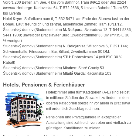
Vorort, 200 Betten am See, 4 km vom Bahnhof, Tram 8/9/12 oder Bus 22/24
Iuventa
-Herberge: Karloveska 64, T. 572 2686, 5 km vom Bahnhof, Tram 5/9
bis Iuventa
Hotel
Krym
: Safárikovo nam 6, T. 532 5471, am Ende der Sturova fast an der
Donau. Laut, freundlich und zentral, ansehnliche Zimmer, Tram 10/11/12.
Študentský domov (Studentenheim)
M. Nešpora
: Svoradova 13, T. 5441 5386,
5441 1908; unweit der Bratislavaer Burg; Zweibettzimmer 33 DM (mit ISIC 30
% weniger)
Študentský domov (Studentenheim)
N. Belojanisa
: Wilsonova 6, T. 391 144;
Schwimmhalle, Fitnessraum, Bar, Billard; Zweibettzimmer 80 DM.
Študentský domov (Studentenheim)
STU
: Dobrovicova 14 (mit ISIC 30 %
Rabatt)
Študentský domov (Studentenheim)
Mladost
: Staré Grunty 53
Študentský domov (Studentenheim)
Mladá Garda
: Racianska 103
Hotels, Pensionen & Ferienhäuser
Hotelzimmer aller fünf Kategorien (A-E) sind selbst
in mittleren Städten der Slowakei zu finden. In den
oberen Kategorien solltet ihr vor allem in Bratislava
mit ordentlich Zuschlag rechnen.
Pensionen und Privatquartiere in akzeptabler
Ausstattung sind zahlreich vertreten und vielfach zu
günstigen Konditionen zu mieten.