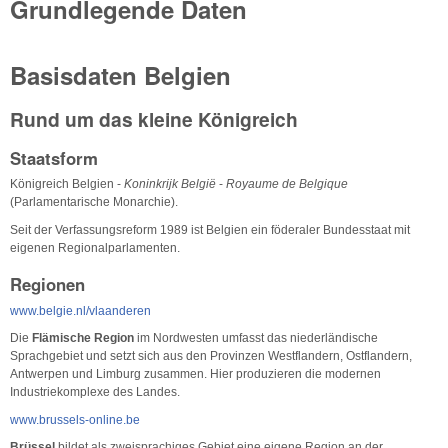
Grundlegende Daten
Basisdaten Belgien
Rund um das kleine Königreich
Staatsform
Königreich Belgien -
Koninkrijk België
-
Royaume de Belgique
(Parlamentarische Monarchie).
Seit der Verfassungsreform 1989 ist Belgien ein föderaler Bundesstaat mit
eigenen Regionalparlamenten.
Regionen
www.belgie.nl/vlaanderen
Die
Flämische Region
im Nordwesten umfasst das niederländische
Sprachgebiet und setzt sich aus den Provinzen Westflandern, Ostflandern,
Antwerpen und Limburg zusammen. Hier produzieren die modernen
Industriekomplexe des Landes.
www.brussels-online.be
Brüssel
bildet als zweisprachiges Gebiet eine eigene Region an der