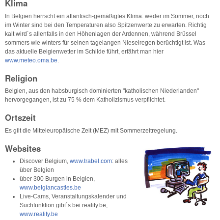
Klima
In Belgien herrscht ein atlantisch-gemäßigtes Klima: weder im Sommer, noch
im Winter sind bei den Temperaturen also Spitzenwerte zu erwarten. Richtig
kalt wird´s allenfalls in den Höhenlagen der Ardennen, während Brüssel
sommers wie winters für seinen tagelangen Nieselregen berüchtigt ist. Was
das aktuelle Belgienwetter im Schilde führt, erfährt man hier
www.meteo.oma.be
.
Religion
Belgien, aus den habsburgisch dominierten "katholischen Niederlanden"
hervorgegangen, ist zu 75 % dem Katholizismus verpflichtet.
Ortszeit
Es gilt die Mitteleuropäische Zeit (MEZ) mit Sommerzeitregelung.
Websites
Discover Belgium,
www.trabel.com
: alles
über Belgien
über 300 Burgen in Belgien,
www.belgiancastles.be
Live-Cams, Veranstaltungskalender und
Suchfunktion gibt´s bei reality.be,
www.reality.be