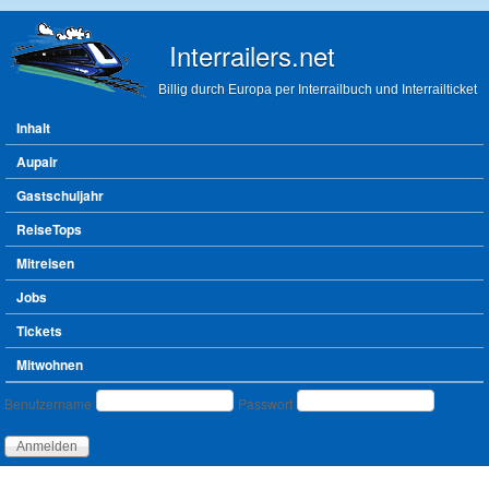
Direkt zum Inhalt
Interrailers.net
Billig durch Europa per Interrailbuch und Interrailticket
Hauptmenü
Inhalt
Aupair
Gastschuljahr
ReiseTops
Mitreisen
Jobs
Tickets
Mitwohnen
Benutzeranmeldung
Benutzername
Passwort