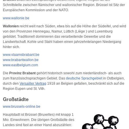
Schnittstelle zwischen flämischer und wallonischer Region. Brüssel ist Sitz der
Europäischen Kommission und der NATO.
www.wallonie.be
Wallonien
reicht weit nach Süden, etwa bis auf die Höhe der Südeifel, und wird
von den Provinzen Hennegau, Namur, Lüttich (Liège ) und Luxemburg
gebildet. Traditionell dominieren das verarbeitende Gewerbe und die
Landwirtschaft. Kohle und Stahl haben einen jahrzehntelangen Niedergang
hinter sich.
www.vlaamsbrabant.be
www.brabantwallon.be
www.eastbelgium.com
Die
Provinz Brabant
gehört historisch sowohl zum niederländisch- als auch
zum französischsprachigen Gebiet. Das
deutsche Sprachgebiet
in Ostbelgien,
durch den
Versailler Vertrag
1918 an Belgien gefallen, beschränkt sich auf die
Region Eupen und St. Vith.
Großstädte
www.brussels-online.be
Hauptstadt ist Brüssel (Bruxelles) mit knapp 1
Mio. Einwohnern. Die übrigen Großstädte des
Landes sind fast an einer Hand abzuzählen: