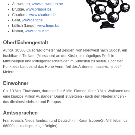
Antwerpen,
www.antwerpen.be
Brügge,
www.brugge.be
Charleroi,
www.charleroi.be
Gent,
www.gent.be
Lüttich (Liège),
www.liege.be
Namur,
www.namur.be
Oberflächengestalt
Auf ca. 30500 Quadratkilometer hat Belgien, von Nordwest nach Südost, ein
fruchtbares Tiefland (Marschen) an der Küste, ein hügeliges Profil in
Mittelbelgien und Mittelgebirgscharakter im Südosten zu bieten. Höchster
Punkt des Landes ist das Hohe Venn, Teil des Ardennenmassivs, mit 694
Metern.
Einwohner
Ca. 10 Mio. Einwohner, darunter fast 6 Mio. Flamen, über 3 Mio. Wallonen und
eine knappe Million Ausländer. Damit ist Belgien - nach den Niederlanden -
das dichtbesiedelste Land Europas.
Amtssprachen
Französisch, Niederländisch und Deutsch (im Raum Eupen/St. Vith leben ca.
66000 deutschsprachige Belgier).