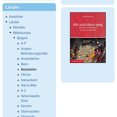
Länder
Ausblicke
Länder
Marokko
Mitteleuropa
Belgien
A-P
Andere
Beförderungsmittel
Anlaufstellen
Bahn
Basisdaten
Fähren
Nahverkehr
Rail & Bike
S-Z
Sehenswerte
Ziele
Service
Übernachten
Übersicht