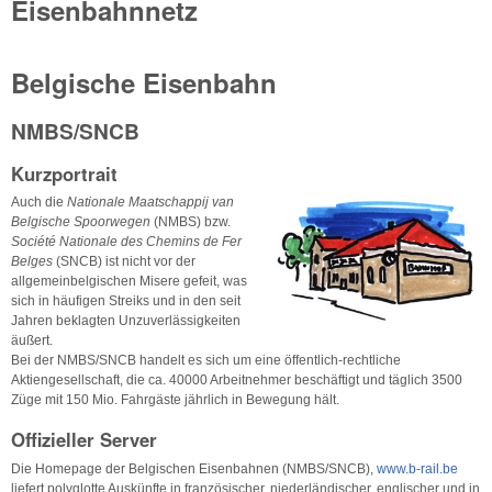
Eisenbahnnetz
Belgische Eisenbahn
NMBS/SNCB
Kurzportrait
Auch die
Nationale Maatschappij van
Belgische Spoorwegen
(NMBS) bzw.
Société Nationale des Chemins de Fer
Belges
(SNCB) ist nicht vor der
allgemeinbelgischen Misere gefeit, was
sich in häufigen Streiks und in den seit
Jahren beklagten Unzuverlässigkeiten
äußert.
Bei der NMBS/SNCB handelt es sich um eine öffentlich-rechtliche
Aktiengesellschaft, die ca. 40000 Arbeitnehmer beschäftigt und täglich 3500
Züge mit 150 Mio. Fahrgäste jährlich in Bewegung hält.
Offizieller Server
Die Homepage der Belgischen Eisenbahnen (NMBS/SNCB),
www.b-rail.be
liefert polyglotte Auskünfte in französischer, niederländischer, englischer und in