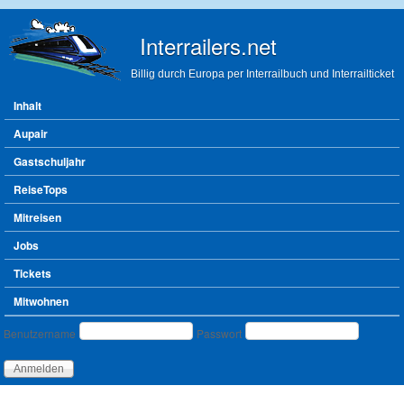
Direkt zum Inhalt
Interrailers.net
Billig durch Europa per Interrailbuch und Interrailticket
Hauptmenü
Inhalt
Aupair
Gastschuljahr
ReiseTops
Mitreisen
Jobs
Tickets
Mitwohnen
Benutzeranmeldung
Benutzername
Passwort