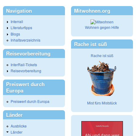
Navigation
Mitwohnen.org
Interrail
Literaturtipps
Wohnen gegen Hilfe
Blogs
Inhaltsverzeichnis
Rache ist süß
Reisevorbereitung
Rache ist süß
InterRail-Tickets
Reisevorbereitung
Preiswert durch
Europa
Preiswert durch Europa
Mist fürs Miststück
Länder
Ausblicke
Länder