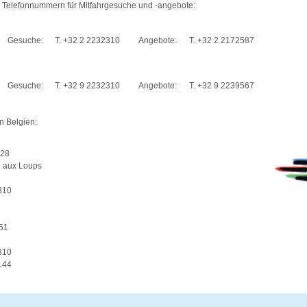
 Telefonnummern für Mitfahrgesuche und -angebote:
Gesuche:
T. +32 2 2232310
Angebote:
T. +32 2 2172587
Gesuche:
T. +32 9 2232310
Angebote:
T. +32 9 2239567
n Belgien:
 28
é aux Loups
310
51
310
144