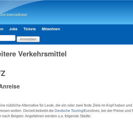
Direkt zum Inhalt
nd Interrailticket
en
Jobs
Tickets
Mitwohnen
itere Verkehrsmittel
FZ
 Anreise
ne nützliche Alternative für Leute, die ein oder zwei feste Ziele im Kopf haben un
eisen wollen. Derzeit betreibt die
Deutsche Touring
/Eurolines, bei der Preise und 
n nach Belgien. Angefahren werden u.a. folgende Städte: