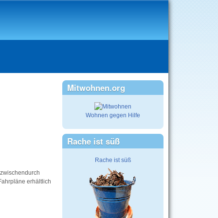
Mitwohnen.org
Wohnen gegen Hilfe
Rache ist süß
Rache ist süß
d zwischendurch
Fahrpläne erhältlich