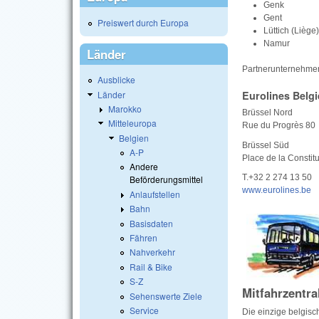
Genk
Gent
Preiswert durch Europa
Lüttich (Liège)
Namur
Länder
Partnerunternehmen
Ausblicke
Länder
Eurolines Belg
Marokko
Brüssel Nord
Mitteleuropa
Rue du Progrès 80
Belgien
Brüssel Süd
A-P
Place de la Constit
Andere
T.+32 2 274 13 50
Beförderungsmittel
www.eurolines.be
Anlaufstellen
Bahn
Basisdaten
Fähren
Nahverkehr
Rail & Bike
S-Z
Mitfahrzentra
Sehenswerte Ziele
Service
Die einzige belgisc