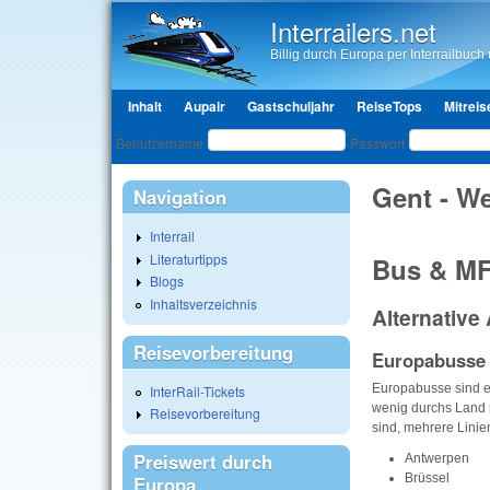
Interrailers.net
Billig durch Europa per Interrailbuch u
Hauptmenü
Inhalt
Aupair
Gastschuljahr
ReiseTops
Mitreis
Benutzeranmeldung
Benutzername
Passwort
Gent - We
Navigation
Interrail
Literaturtipps
Bus & M
Blogs
Inhaltsverzeichnis
Alternative
Reisevorbereitung
Europabusse
Europabusse sind ei
InterRail-Tickets
wenig durchs Land r
Reisevorbereitung
sind, mehrere Linie
Preiswert durch
Antwerpen
Brüssel
Europa