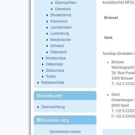
Übernachten
europäische) MFZs.
Übersicht
Deutschland
Brüssel
Frankreich
Liechtenstein
Luxemburg
Gent
Niederlande
Schweiz
Österreich
Taxistop-Zentralen i
Nordeuropa
Brüssel
Osteuropa
Wolvengracht
Südeuropa
28, Rue Foss
Türkei
1000 Brüssel
Reiseberichte
T. +32 2 2232
Unterkunft
Gent
Onderbergen 
9000 Gent
Übernachtung
T. +32 9 2232
F. +32 9 2243
Mitreisen.org
Gemeinsam reisen