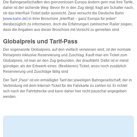
Die Bahngesellschaften des grenzenlosen Europa ändern gern mal ihre Tarife,
daher ist der sicherste Weg: Bevor Ihr in den Zug steigt, fragt am Schalter nach,
ob das InterRail-Ticket dafür ausreicht. Zwar versucht die Deutsche Bahn
[
www.bahn.de]
in ihrer Broschüre „InterRail – ganz Europa für jeden“
diesbezüglich zu informieren, doch die Erfahrungen zahlreicher Railer zeigen,
dass die Angaben aus dieser Broschüre mit Vorsicht zu genießen sind.
Globalpreis und Tarif-Pass
Der sogenannte Globalpreis, auf den vielfach verwiesen wird, ist der normale
Reisepreis inklusive Reservierung und Zuschlag. Kauft man ein Ticket zum
Globalpreis, ist man an den Zug gebunden, der draufsteht. Dafür ist er meist
günstiger, als der Erbwerb eines (flexibleren) Ticket, wozu noch zusätzlich
Reservierung und Zuschläge fällig sind
Der Tarif „Pass“ ist ein ermäßigter Tarif der jeweiligen Bahngesellschaft, der in
Verbindung mit dem Interrail-Ticket für die Fahrkarte zu zahlen ist. Er richtet
sich nach der Fahrtstrecke und kann daher hier nicht pauschal angegeben
werden.