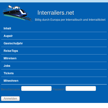
Direkt zum Inhalt
Interrailers.net
Billig durch Europa per Interrailbuch und Interrailticket
Hauptmenü
Inhalt
Aupair
Gastschuljahr
ReiseTops
Mitreisen
Jobs
Tickets
Mitwohnen
Benutzeranmeldung
Benutzername
Passwort