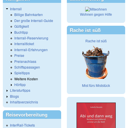
Interrail
Billige Bahnkarten
Wohnen gegen Hilfe
Der große Interrail-Guide
Gültigkeit
Rache ist süß
Buchtipp
Interrail-Reservierung
Rache ist süß
Interrailticket
Interrrail-Erfahrungen
Preise
Preisnachlass
Schiffspassagen
Spieltipps
Weitere Kosten
Hörtipp
Mist fürs Miststück
Literaturtipps
Blogs
Inhaltsverzeichnis
Reisevorbereitung
InterRail-Tickets